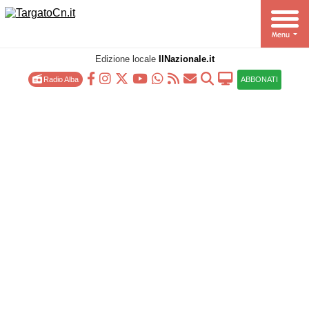
Edizione locale
IlNazionale.it
Radio Alba
ABBONATI