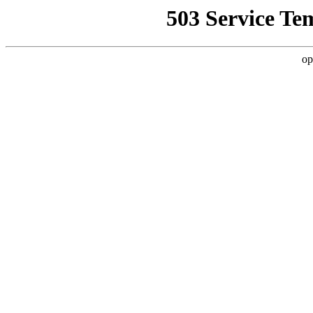
503 Service Te
op