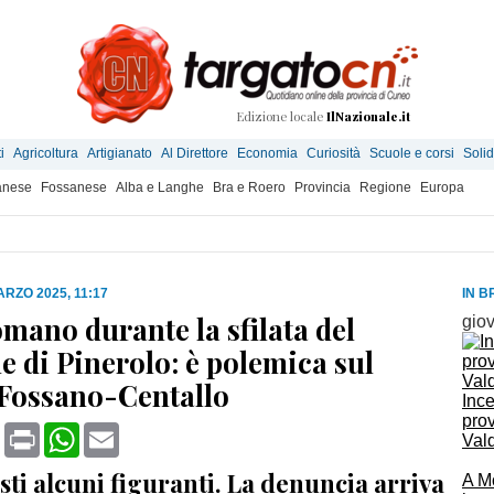
Edizione locale
IlNazionale.it
i
Agricoltura
Artigianato
Al Direttore
Economia
Curiosità
Scuole e corsi
Solid
anese
Fossanese
Alba e Langhe
Bra e Roero
Provincia
Regione
Europa
ARZO 2025, 11:17
IN B
omano durante la sfilata del
gio
e di Pinerolo: è polemica sul
 Fossano-Centallo
Ince
prov
book
X
Print
WhatsApp
Email
Vald
ti alcuni figuranti. La denuncia arriva
A M