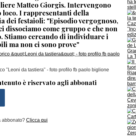
ha t
gliere Matteo Giorgis. Intervengono
stel
 loco. I rappresentanti della
 dei festaioli: "Episodio vergognoso,
 ci dissociamo come gruppo e che non
"Inc
. Stiamo cercando di individuare i
edi
ili ma non ci sono prove"
Gra
La 
ico "Leoni da tastiera" - foto profilo fb paolo biglione
Riap
dire
tenuto è riservato agli abbonati
barr
Cev
zon
Car
a abbonato?
Clicca qui
Zer