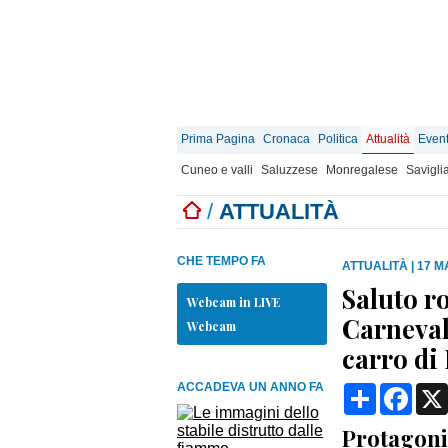
Prima Pagina
Cronaca
Politica
Attualità
Event
Cuneo e valli
Saluzzese
Monregalese
Savigli
/
ATTUALITÀ
CHE TEMPO FA
ATTUALITÀ
|
17 M
Saluto r
Webcam in LIVE
Carneval
Webcam
carro di
ACCADEVA UN ANNO FA
Condividi
Face
Protagonis