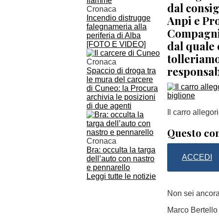
dal consi
Cronaca
Anpi e Pro
Incendio distrugge
falegnameria alla
Compagnia
periferia di Alba
dal quale
[FOTO E VIDEO]
tolleriamo
Cronaca
responsab
Spaccio di droga tra
le mura del carcere
di Cuneo: la Procura
archivia le posizioni
di due agenti
Il carro allegor
Questo con
Cronaca
Bra: occulta la targa
ACCEDI
dell’auto con nastro
e pennarello
Leggi tutte le notizie
Non sei ancor
Marco Bertello