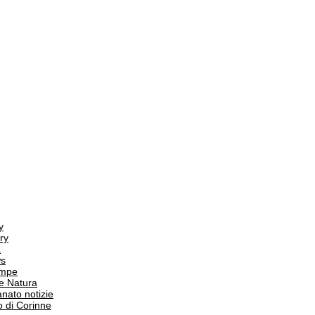
y
ry
a
s
ampe
e Natura
anato notizie
o di Corinne