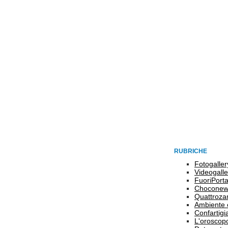
RUBRICHE
Fotogaller
Videogalle
FuoriPort
Choconew
Quattroz
Ambiente 
Confartigi
L'oroscop