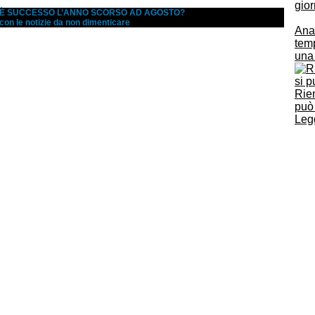
gior
A È SUCCESSO L’ANNO SCORSO AD AGOSTO?
 con le notizie da non dimenticare
Anas
temp
una 
Rien
può
Legg