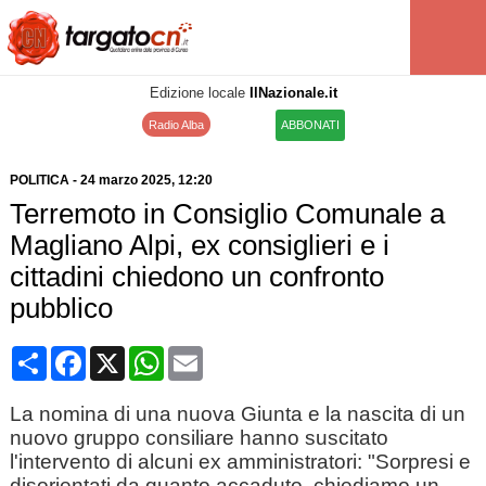
Edizione locale
IlNazionale.it
Radio Alba
ABBONATI
POLITICA
-
24 marzo 2025
, 12:20
Terremoto in Consiglio Comunale a
Magliano Alpi, ex consiglieri e i
cittadini chiedono un confronto
pubblico
Condividi
Facebook
X
WhatsApp
Email
La nomina di una nuova Giunta e la nascita di un
nuovo gruppo consiliare hanno suscitato
l'intervento di alcuni ex amministratori: "Sorpresi e
disorientati da quanto accaduto, chiediamo un