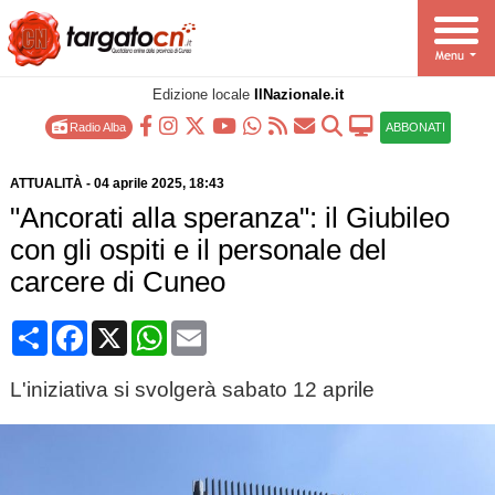
Edizione locale
IlNazionale.it
Radio Alba
ABBONATI
ATTUALITÀ
-
04 aprile 2025
, 18:43
"Ancorati alla speranza": il Giubileo
con gli ospiti e il personale del
carcere di Cuneo
Condividi
Facebook
X
WhatsApp
Email
L'iniziativa si svolgerà sabato 12 aprile