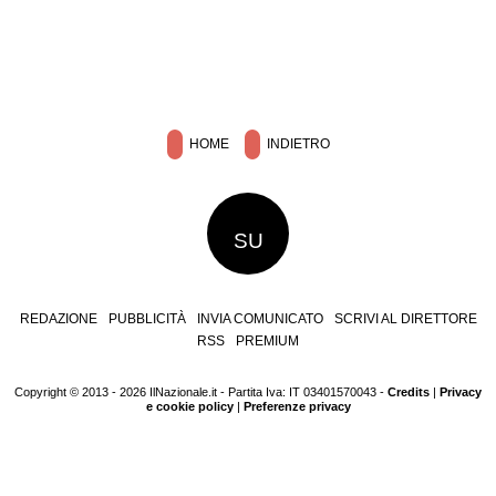
HOME
INDIETRO
SU
REDAZIONE
PUBBLICITÀ
INVIA COMUNICATO
SCRIVI AL DIRETTORE
RSS
PREMIUM
Copyright © 2013 - 2026 IlNazionale.it - Partita Iva: IT 03401570043 -
Credits
|
Privacy
e cookie policy
|
Preferenze privacy