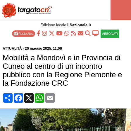
Edizione locale
IlNazionale.it
Radio Alba
ABBONATI
ATTUALITÀ
-
20 maggio 2025
, 11:06
Mobilità a Mondovì e in Provincia di
Cuneo al centro di un incontro
pubblico con la Regione Piemonte e
la Fondazione CRC
Condividi
Facebook
X
WhatsApp
Email