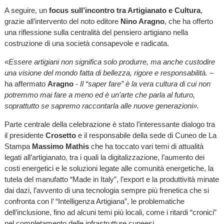
A seguire, un
focus sull’incontro tra Artigianato e Cultura
,
grazie all’intervento del noto editore
Nino Aragno
, che ha offerto
una riflessione sulla centralità del pensiero artigiano nella
costruzione di una società consapevole e radicata.
«Essere artigiani non significa solo produrre, ma anche custodire
una visione del mondo fatta di bellezza, rigore e responsabilità.
–
ha affermato
Aragno
-
Il “saper fare” è la vera cultura di cui non
potremmo mai fare a meno ed è un’arte che parla al futuro,
soprattutto se sapremo raccontarla alle nuove generazioni».
Parte centrale della celebrazione è stato l’interessante dialogo tra
il presidente
Crosetto
e il responsabile della sede di Cuneo de La
Stampa
Massimo Mathis
che ha toccato vari temi di attualità
legati all’artigianato, tra i quali la digitalizzazione, l’aumento dei
costi energetici e le soluzioni legate alle comunità energetiche, la
tutela del manufatto “Made in Italy”, l’export e la produttività minate
dai dazi, l’avvento di una tecnologia sempre più frenetica che si
confronta con l’ “Intelligenza Artigiana”, le problematiche
dell’inclusione, fino ad alcuni temi più locali, come i ritardi “cronici”
nel completamento delle infrastrutture cuneesi.