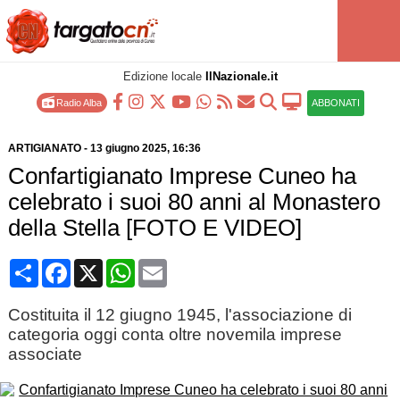
Edizione locale
IlNazionale.it
Radio Alba
ABBONATI
ARTIGIANATO
-
13 giugno 2025
, 16:36
Confartigianato Imprese Cuneo ha
celebrato i suoi 80 anni al Monastero
della Stella [FOTO E VIDEO]
Condividi
Facebook
X
WhatsApp
Email
Costituita il 12 giugno 1945, l'associazione di
categoria oggi conta oltre novemila imprese
associate