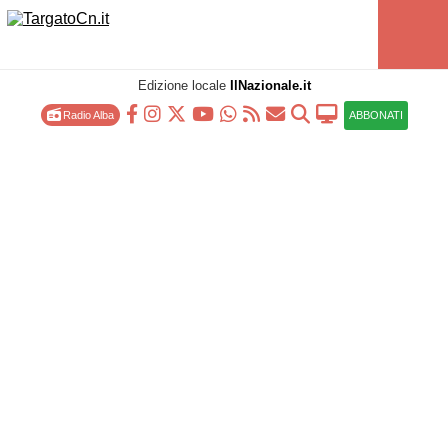
Edizione locale
IlNazionale.it
Radio Alba
ABBONATI