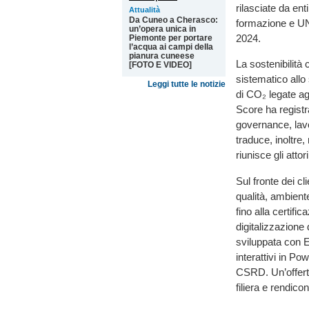
rilasciate da ent
Attualità
Da Cuneo a Cherasco:
formazione e UNI
un’opera unica in
2024.
Piemonte per portare
l’acqua ai campi della
pianura cuneese
La sostenibilità 
[FOTO E VIDEO]
sistematico allo
Leggi tutte le notizie
di CO₂ legate ag
Score ha registr
governance, lavo
traduce, inoltre
riunisce gli att
Sul fronte dei 
qualità, ambien
fino alla certifi
digitalizzazione 
sviluppata con 
interattivi in Po
CSRD. Un’offerta
filiera e rendico