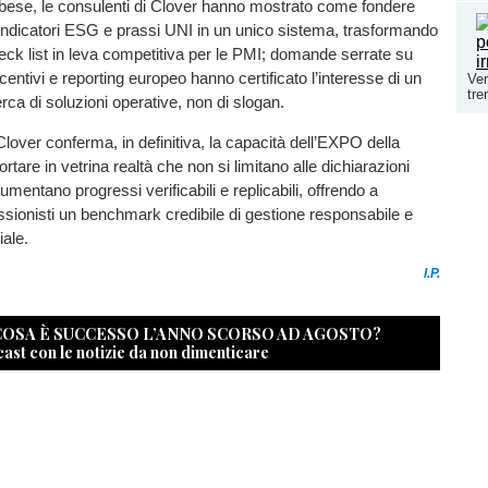
albese, le consulenti di Clover hanno mostrato come fondere
indicatori ESG e prassi UNI in un unico sistema, trasformando
eck list in leva competitiva per le PMI; domande serrate su
ncentivi e reporting europeo hanno certificato l’interesse di un
Ver
tre
erca di soluzioni operative, non di slogan.
Clover conferma, in definitiva, la capacità dell’EXPO della
portare in vetrina realtà che non si limitano alle dichiarazioni
umentano progressi verificabili e replicabili, offrendo a
fessionisti un benchmark credibile di gestione responsabile e
ale.
I.P.
 COSA È SUCCESSO L’ANNO SCORSO AD AGOSTO?
cast con le notizie da non dimenticare