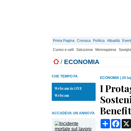
Prima Pagina
Cronaca
Politica
Attualità
Event
Cuneo e valli
Saluzzese
Monregalese
Savigli
/
ECONOMIA
CHE TEMPO FA
ECONOMIA
|
20 lu
I Prota
Webcam in LIVE
Webcam
Sosteni
Benefi
ACCADEVA UN ANNO FA
Condividi
Face