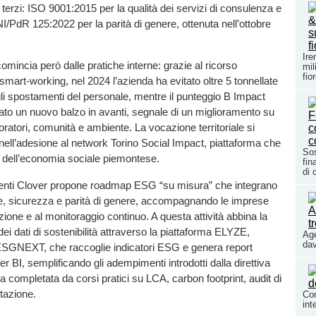
i terzi: ISO 9001:2015 per la qualità dei servizi di consulenza e
/PdR 125:2022 per la parità di genere, ottenuta nell’ottobre
Ire
comincia però dalle pratiche interne: grazie al ricorso
mil
fio
 smart-working, nel 2024 l’azienda ha evitato oltre 5 tonnellate
li spostamenti del personale, mentre il punteggio B Impact
ato un nuovo balzo in avanti, segnale di un miglioramento su
ratori, comunità e ambiente. La vocazione territoriale si
, nell’adesione al network Torino Social Impact, piattaforma che
Sos
ori dell’economia sociale piemontese.
fin
di 
clienti Clover propone roadmap ESG “su misura” che integrano
te, sicurezza e parità di genere, accompagnando le imprese
cazione e al monitoraggio continuo. A questa attività abbina la
dei dati di sostenibilità attraverso la piattaforma ELYZE,
Age
dav
ESGNEXT, che raccoglie indicatori ESG e genera report
wer BI, semplificando gli adempimenti introdotti dalla direttiva
 completata da corsi pratici su LCA, carbon footprint, audit di
ntazione.
Com
int