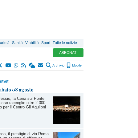
arietà
Sanità
Viabilità
Sport
Tutte le notizie
ABBONATI
Archivio
Mobile
REVE
abato 08 agosto
essio, la Cena sul Ponte
sso raccoglie oltre 2.000
o per il Centro Gli Aquiloni
eo, il prestigio di via Roma