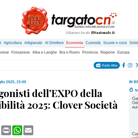
Edizione locale
IlNazionale.it
i
Agricoltura
Artigianato
Al Direttore
Economia
Curiosità
Scuole e corsi
Solid
anese
Fossanese
Alba e Langhe
Bra e Roero
Provincia
Regione
Europa
Radio Alba
glio 2025, 15:00
IN B
gonisti dell’EXPO della
s
Gar
bilità 2025: Clover Società
Oda
eur
t
book
X
Print
WhatsApp
Email
Cun