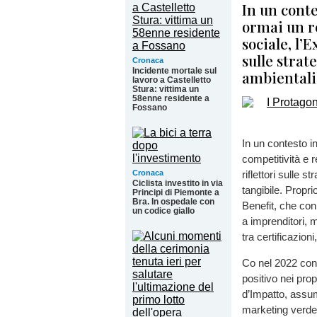
In un conte
ormai un re
sociale, l’E
sulle strat
Cronaca
Incidente mortale sul
ambientali 
lavoro a Castelletto
Stura: vittima un
58enne residente a
Fossano
In un contesto in
competitività e r
Cronaca
riflettori sulle 
Ciclista investito in via
tangibile. Propri
Principi di Piemonte a
Bra. In ospedale con
Benefit, che con 
un codice giallo
a imprenditori,
tra certificazion
Co nel 2022 con 
positivo nei prop
d’Impatto, assum
marketing verde.