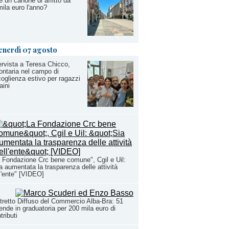
e un canone di affitto da
ila euro l'anno?
enerdì 07 agosto
ervista a Teresa Chicco,
ontaria nel campo di
oglienza estivo per ragazzi
aini
 Fondazione Crc bene comune", Cgil e Uil:
a aumentata la trasparenza delle attività
l'ente" [VIDEO]
tretto Diffuso del Commercio Alba-Bra: 51
ende in graduatoria per 200 mila euro di
tributi