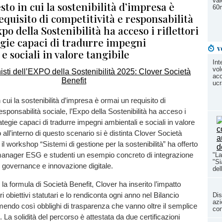
val
sto in cui la sostenibilità d’impresa è
60m
quisito di competitività e responsabilità
xpo della Sostenibilità ha acceso i riflettori
egie capaci di tradurre impegni
v
e sociali in valore tangibile
Int
vol
acc
ucr
 cui la sostenibilità d’impresa è ormai un requisito di
esponsabilità sociale, l’Expo della Sostenibilità ha acceso i
strategie capaci di tradurre impegni ambientali e sociali in valore
o all’interno di questo scenario si è distinta Clover Società
il workshop “Sistemi di gestione per la sostenibilità” ha offerto
 manager ESG e studenti un esempio concreto di integrazione
"La
"Si
i, governance e innovazione digitale.
del
la formula di Società Benefit, Clover ha inserito l’impatto
ri obiettivi statutari e lo rendiconta ogni anno nel Bilancio
Dis
azi
endo così obblighi di trasparenza che vanno oltre il semplice
con
 La solidità del percorso è attestata da due certificazioni