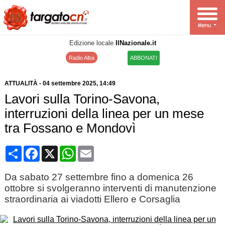
Edizione locale
IlNazionale.it
Radio Alba
ABBONATI
ATTUALITÀ
-
04 settembre 2025
, 14:49
Lavori sulla Torino-Savona,
interruzioni della linea per un mese
tra Fossano e Mondovì
Condividi
Facebook
X
WhatsApp
Email
Da sabato 27 settembre fino a domenica 26
ottobre si svolgeranno interventi di manutenzione
straordinaria ai viadotti Ellero e Corsaglia