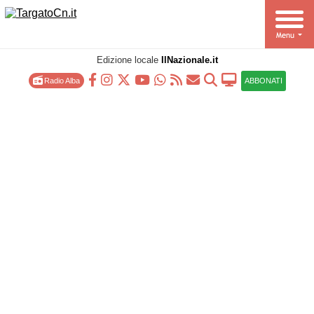
Edizione locale
IlNazionale.it
Radio Alba
ABBONATI