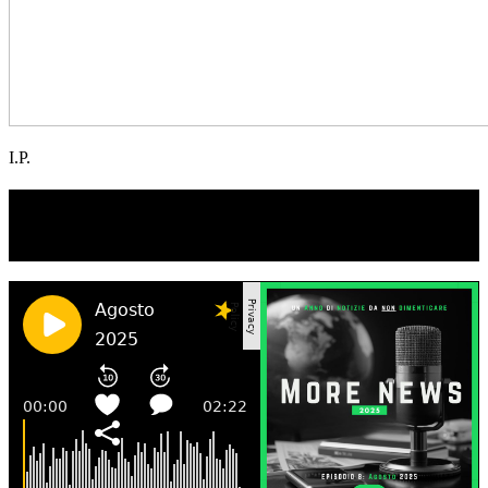
I.P.
TI RICORDI COSA È SUCCESSO L’ANNO
SCORSO AD AGOSTO?
Ascolta il podcast con le notizie da non dimenticare