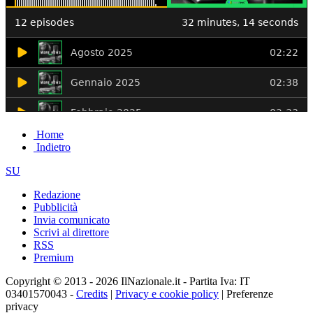
Home
Indietro
SU
Redazione
Pubblicità
Invia comunicato
Scrivi al direttore
RSS
Premium
Copyright © 2013 - 2026 IlNazionale.it - Partita Iva: IT
03401570043 -
Credits
|
Privacy e cookie policy
|
Preferenze
privacy