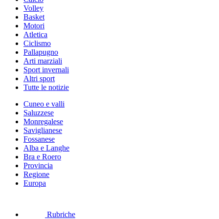
Volley
Basket
Motori
Atletica
Ciclismo
Pallapugno
Arti marziali
Sport invernali
Altri sport
Tutte le notizie
Cuneo e valli
Saluzzese
Monregalese
Saviglianese
Fossanese
Alba e Langhe
Bra e Roero
Provincia
Regione
Europa
Rubriche