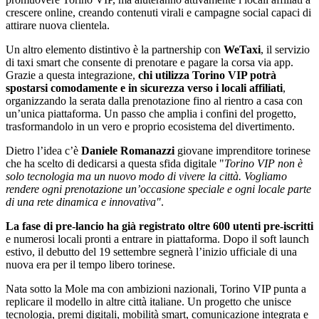
crescere online, creando contenuti virali e campagne social capaci di
attirare nuova clientela.
Un altro elemento distintivo è la partnership con
WeTaxi
, il servizio
di taxi smart che consente di prenotare e pagare la corsa via app.
Grazie a questa integrazione,
chi utilizza Torino VIP potrà
spostarsi comodamente e in sicurezza verso i locali affiliati
,
organizzando la serata dalla prenotazione fino al rientro a casa con
un’unica piattaforma. Un passo che amplia i confini del progetto,
trasformandolo in un vero e proprio ecosistema del divertimento.
Dietro l’idea c’è
Daniele Romanazzi
giovane imprenditore torinese
che ha scelto di dedicarsi a questa sfida digitale "
Torino VIP non è
solo tecnologia ma un nuovo modo di vivere la città. Vogliamo
rendere ogni prenotazione un’occasione speciale e ogni locale parte
di una rete dinamica e innovativa"
.
La fase di pre-lancio ha già registrato oltre 600 utenti pre-iscritti
e numerosi locali pronti a entrare in piattaforma. Dopo il soft launch
estivo, il debutto del 19 settembre segnerà l’inizio ufficiale di una
nuova era per il tempo libero torinese.
Nata sotto la Mole ma con ambizioni nazionali, Torino VIP punta a
replicare il modello in altre città italiane. Un progetto che unisce
tecnologia, premi digitali, mobilità smart, comunicazione integrata e