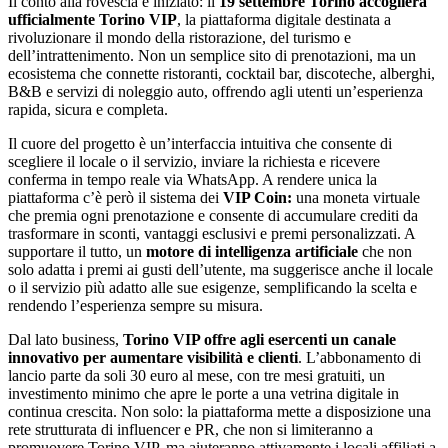
Il conto alla rovescia è iniziato: il
19 settembre Torino accoglierà
ufficialmente Torino VIP
, la piattaforma digitale destinata a
rivoluzionare il mondo della ristorazione, del turismo e
dell’intrattenimento. Non un semplice sito di prenotazioni, ma un
ecosistema che connette ristoranti, cocktail bar, discoteche, alberghi,
B&B e servizi di noleggio auto, offrendo agli utenti un’esperienza
rapida, sicura e completa.
Il cuore del progetto è un’interfaccia intuitiva che consente di
scegliere il locale o il servizio, inviare la richiesta e ricevere
conferma in tempo reale via WhatsApp. A rendere unica la
piattaforma c’è però il sistema dei
VIP Coin:
una moneta virtuale
che premia ogni prenotazione e consente di accumulare crediti da
trasformare in sconti, vantaggi esclusivi e premi personalizzati. A
supportare il tutto, un
motore di intelligenza artificiale
che non
solo adatta i premi ai gusti dell’utente, ma suggerisce anche il locale
o il servizio più adatto alle sue esigenze, semplificando la scelta e
rendendo l’esperienza sempre su misura.
Dal lato business,
Torino VIP offre agli esercenti un canale
innovativo per aumentare visibilità e clienti
. L’abbonamento di
lancio parte da soli 30 euro al mese, con tre mesi gratuiti, un
investimento minimo che apre le porte a una vetrina digitale in
continua crescita. Non solo: la piattaforma mette a disposizione una
rete strutturata di influencer e PR, che non si limiteranno a
promuovere Torino VIP, ma aiuteranno attivamente i locali affiliati a