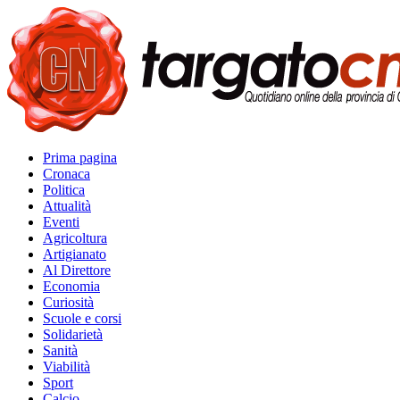
Prima pagina
Cronaca
Politica
Attualità
Eventi
Agricoltura
Artigianato
Al Direttore
Economia
Curiosità
Scuole e corsi
Solidarietà
Sanità
Viabilità
Sport
Calcio