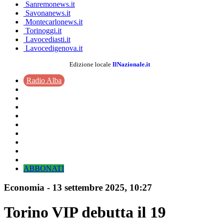
Sanremonews.it
Savonanews.it
Montecarlonews.it
Torinoggi.it
Lavocediasti.it
Lavocedigenova.it
Edizione locale
IlNazionale.it
Radio Alba
ABBONATI
Economia
-
13 settembre 2025
, 10:27
Torino VIP debutta il 19