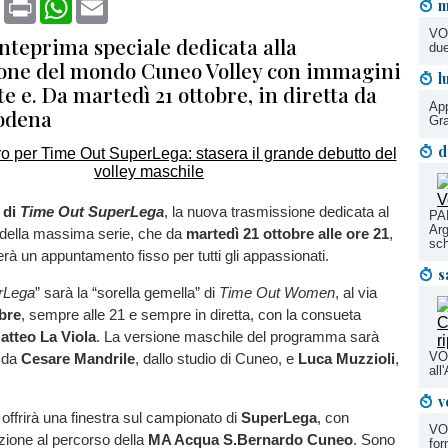
m
VOL
anteprima speciale dedicata alla
du
one del mondo Cuneo Volley con immagini
l
te e. Da martedì 21 ottobre, in diretta da
App
odena
Gr
d
 di
Time Out SuperLega
, la nuova trasmissione dedicata al
PA
Arg
 della massima serie, che da
martedì 21 ottobre alle ore 21
,
sch
terà un appuntamento fisso per tutti gli appassionati.
s
rLega
” sarà la “sorella gemella” di
Time Out Women
, al via
bre
, sempre alle 21 e sempre in diretta, con la consueta
atteo La Viola
. La versione maschile del programma sarà
VO
 da
Cesare Mandrile
, dallo studio di Cuneo, e
Luca Muzzioli
,
all
v
offrirà una finestra sul campionato di
SuperLega
, con
VO
nzione al percorso della
MA Acqua S.Bernardo Cuneo
. Sono
for