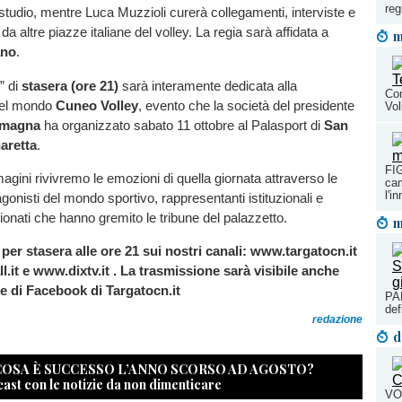
reg
n studio, mentre Luca Muzzioli curerà collegamenti, interviste e
a altre piazze italiane del volley. La regia sarà affidata a
m
ano
.
” di
stasera (ore 21)
sarà interamente dedicata alla
Con
del mondo
Cuneo Volley
, evento che la società del presidente
Vol
amagna
ha organizzato sabato 11 ottobre al Palasport di
San
aretta
.
FI
agini rivivremo le emozioni di quella giornata attraverso le
cam
l'i
agonisti del mondo sportivo, rappresentanti istituzionali e
onati che hanno gremito le tribune del palazzetto.
m
r stasera alle ore 21 sui nostri canali: www.targatocn.it
l.it e www.dixtv.it . La trasmissione sarà visibile anche
e di Facebook di Targatocn.it
PA
def
redazione
d
 COSA È SUCCESSO L’ANNO SCORSO AD AGOSTO?
cast con le notizie da non dimenticare
VOL