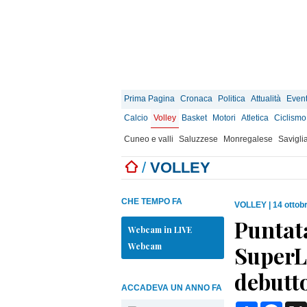
Prima Pagina
Cronaca
Politica
Attualità
Event
Calcio
Volley
Basket
Motori
Atletica
Ciclismo
Cuneo e valli
Saluzzese
Monregalese
Savigli
/
VOLLEY
CHE TEMPO FA
VOLLEY
|
14 ottob
Puntat
Webcam in LIVE
Webcam
SuperLe
debutto
ACCADEVA UN ANNO FA
Condividi
Face