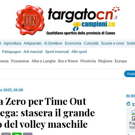
i
Agricoltura
Artigianato
Al Direttore
Economia
Curiosità
Scuole e corsi
Solid
Pallapugno
Arti marziali
Sport invernali
Altri sport
anese
Fossanese
Alba e Langhe
Bra e Roero
Provincia
Regione
Europa
Radio
re 2025, 06:06
IN B
a Zero per Time Out
g
ga: stasera il grande
 del volley maschile
Kap
Vol
book
X
Print
WhatsApp
Email