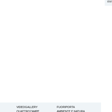
rin
VIDEOGALLERY
FUORIPORTA
QUATTROZAMPE
AMBIENTE E NATURA