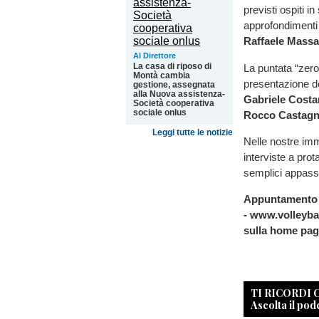
previsti ospiti i
approfondimenti d
Raffaele Mass
Al Direttore
La casa di riposo di
La puntata “zero
Montà cambia
presentazione 
gestione, assegnata
alla Nuova assistenza-
Gabriele Cost
Società cooperativa
sociale onlus
Rocco Castagn
Leggi tutte le notizie
Nelle nostre imm
interviste a prot
semplici appassi
Appuntamento pe
- www.volleybal
sulla home pag
TI RICORDI
Ascolta il pod