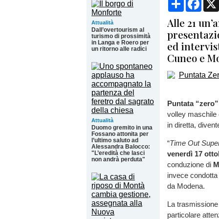
Alle 21 un’
Attualità
Dall’overtourism al
presentazi
turismo di prossimità
in Langa e Roero per
ed intervis
un ritorno alle radici
Cuneo e M
Puntata “zero”
volley maschile
Attualità
in diretta, diven
Duomo gremito in una
Fossano attonita per
l’ultimo saluto ad
“
Time Out Supe
Alessandra Balocco:
"L’eredità che lasci
venerdì 17 otto
non andrà perduta"
conduzione di
M
invece condotta
da Modena.
La trasmissione 
particolare atte