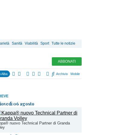
arietà
Sanità
Viabilità
Sport
Tutte le notizie
ABBONATI
 Alba
Archivio
Mobile
REVE
iovedì 06 agosto
pa® nuovo Technical Partner di Granda
ley