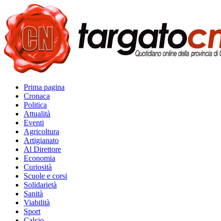
Prima pagina
Cronaca
Politica
Attualità
Eventi
Agricoltura
Artigianato
Al Direttore
Economia
Curiosità
Scuole e corsi
Solidarietà
Sanità
Viabilità
Sport
Calcio