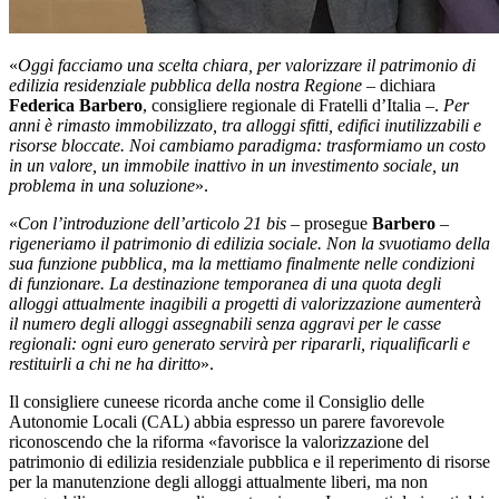
«
Oggi facciamo una scelta chiara, per valorizzare il patrimonio di
edilizia residenziale pubblica della nostra Regione
– dichiara
Federica Barbero
, consigliere regionale di Fratelli d’Italia –.
Per
anni è rimasto immobilizzato, tra alloggi sfitti, edifici inutilizzabili e
risorse bloccate. Noi cambiamo paradigma: trasformiamo un costo
in un valore, un immobile inattivo in un investimento sociale, un
problema in una soluzione
».
«
Con l’introduzione dell’articolo 21 bis
– prosegue
Barbero
–
rigeneriamo il patrimonio di edilizia sociale. Non la svuotiamo della
sua funzione pubblica, ma la mettiamo finalmente nelle condizioni
di funzionare. La destinazione temporanea di una quota degli
alloggi attualmente inagibili a progetti di valorizzazione aumenterà
il numero degli alloggi assegnabili senza aggravi per le casse
regionali: ogni euro generato servirà per ripararli, riqualificarli e
restituirli a chi ne ha diritto
».
Il consigliere cuneese ricorda anche come il Consiglio delle
Autonomie Locali (CAL) abbia espresso un parere favorevole
riconoscendo che la riforma «favorisce la valorizzazione del
patrimonio di edilizia residenziale pubblica e il reperimento di risorse
per la manutenzione degli alloggi attualmente liberi, ma non