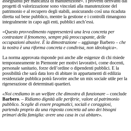
assegnabili per mancanza di manutenzione». I proventi derivanti dai
progetti di valorizzazione sono vincolati alla manutenzione del
patrimonio e al recupero degli stabili, assicurando così una ricaduta
diretta sul bene pubblico, mentre la gestione e i controlli rimangono
integralmente in capo agli enti, pubblici anch’essi.
«
Questo provvedimento rappresenterà una leva concreta per
contrastare il fenomeno, sempre più preoccupante, delle
occupazioni abusive.
È la dimostrazione
– aggiunge Barbero –
che
la nostra è una riforma concreta e condivisa, non ideologica
».
La norma approvata risponde poi anche alle esigenze di chi risiede
temporaneamente in Piemonte per motivi lavorativi, come docenti,
personale sanitario, forze dell’ordine o dipendenti pubblici. E la
possibilità che sarà data loro di abitare in appartamenti di edilizia
residenziale pubblica potrà favorire anche un mix sociale utile per la
rigenerazione di determinati quartieri.
«Noi crediamo in un welfare che dimostra di funzionare –
conclude
Barbero
. – Ridiamo dignità alle periferie, valore al patrimonio
pubblico. Sceglie di essere pragmatici, sociali e coraggiosi,
partendo proprio da una risposta concreta ad uno dei bisogni
primari della famiglia: avere una casa in cui abitare».