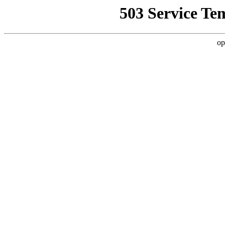
503 Service Te
op