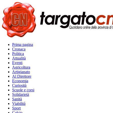
Prima pagina
Cronaca
Politica
Attualità
Eventi
Agricoltura
Artigianato
Al Direttore
Economia
Curiosità
Scuole e corsi
Solidarietà
Sanità
Viabilità
Sport
Calcio