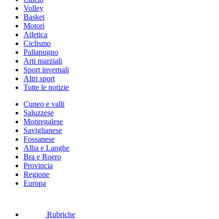
Volley
Basket
Motori
Atletica
Ciclismo
Pallapugno
Arti marziali
Sport invernali
Altri sport
Tutte le notizie
Cuneo e valli
Saluzzese
Monregalese
Saviglianese
Fossanese
Alba e Langhe
Bra e Roero
Provincia
Regione
Europa
Rubriche