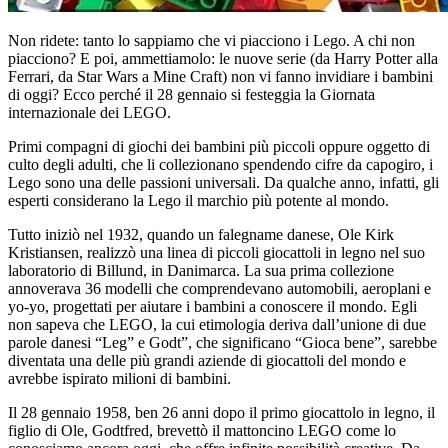
Non ridete: tanto lo sappiamo che vi piacciono i Lego. A chi non
piacciono? E poi, ammettiamolo: le nuove serie (da Harry Potter alla
Ferrari, da Star Wars a Mine Craft) non vi fanno invidiare i bambini
di oggi? Ecco perché il 28 gennaio si festeggia la Giornata
internazionale dei LEGO.
Primi compagni di giochi dei bambini più piccoli oppure oggetto di
culto degli adulti, che li collezionano spendendo cifre da capogiro, i
Lego sono una delle passioni universali. Da qualche anno, infatti, gli
esperti considerano la Lego il marchio più potente al mondo.
Tutto iniziò nel 1932, quando un falegname danese, Ole Kirk
Kristiansen, realizzò una linea di piccoli giocattoli in legno nel suo
laboratorio di Billund, in Danimarca. La sua prima collezione
annoverava 36 modelli che comprendevano automobili, aeroplani e
yo-yo, progettati per aiutare i bambini a conoscere il mondo. Egli
non sapeva che LEGO, la cui etimologia deriva dall’unione di due
parole danesi “Leg” e Godt”, che significano “Gioca bene”, sarebbe
diventata una delle più grandi aziende di giocattoli del mondo e
avrebbe ispirato milioni di bambini.
Il 28 gennaio 1958, ben 26 anni dopo il primo giocattolo in legno, il
figlio di Ole, Godtfred, brevettò il mattoncino LEGO come lo