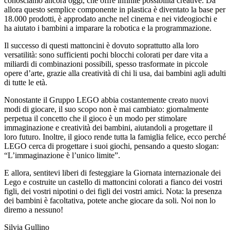
conosciamo ancora oggi, che offre infinite possibilità creative. Da
allora questo semplice componente in plastica è diventato la base per
18.000 prodotti, è approdato anche nel cinema e nei videogiochi e
ha aiutato i bambini a imparare la robotica e la programmazione.
Il successo di questi mattoncini è dovuto soprattutto alla loro
versatilità: sono sufficienti pochi blocchi colorati per dare vita a
miliardi di combinazioni possibili, spesso trasformate in piccole
opere d’arte, grazie alla creatività di chi li usa, dai bambini agli adulti
di tutte le età.
Nonostante il Gruppo LEGO abbia costantemente creato nuovi
modi di giocare, il suo scopo non è mai cambiato: giornalmente
perpetua il concetto che il gioco è un modo per stimolare
immaginazione e creatività dei bambini, aiutandoli a progettare il
loro futuro. Inoltre, il gioco rende tutta la famiglia felice, ecco perché
LEGO cerca di progettare i suoi giochi, pensando a questo slogan:
“L’immaginazione è l’unico limite”.
E allora, sentitevi liberi di festeggiare la Giornata internazionale dei
Lego e costruite un castello di mattoncini colorati a fianco dei vostri
figli, dei vostri nipotini o dei figli dei vostri amici. Nota: la presenza
dei bambini è facoltativa, potete anche giocare da soli. Noi non lo
diremo a nessuno!
Silvia Gullino