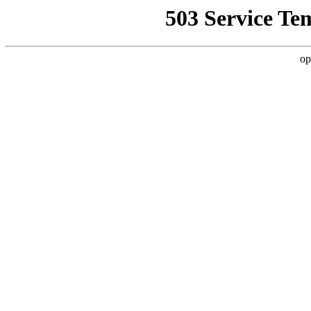
503 Service Te
op