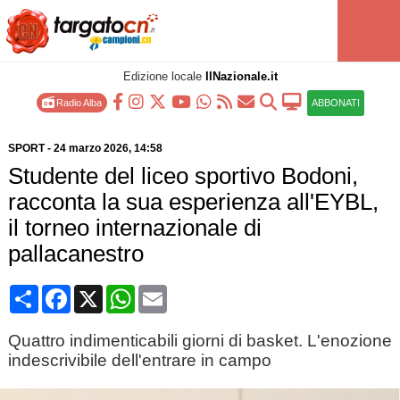
Edizione locale
IlNazionale.it
Radio Alba
ABBONATI
SPORT
-
24 marzo 2026
, 14:58
Studente del liceo sportivo Bodoni,
racconta la sua esperienza all'EYBL,
il torneo internazionale di
pallacanestro
Condividi
Facebook
X
WhatsApp
Email
Quattro indimenticabili giorni di basket. L'enozione
indescrivibile dell'entrare in campo