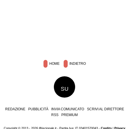
HOME
INDIETRO
SU
REDAZIONE
PUBBLICITÀ
INVIA COMUNICATO
SCRIVI AL DIRETTORE
RSS
PREMIUM
Copyright © 2013 - 2026 IlNazionale.it - Partita Iva: IT 03401570043 -
Credits
|
Privacy