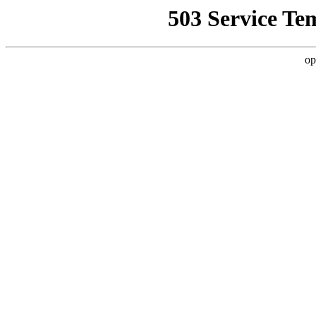
503 Service Te
op