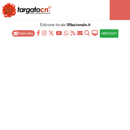
Edizione locale
IlNazionale.it
Radio Alba
ABBONATI