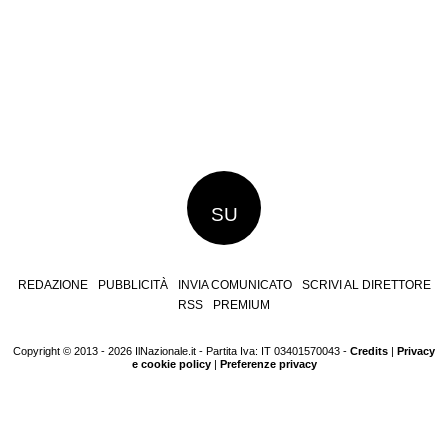
SU
REDAZIONE
PUBBLICITÀ
INVIA COMUNICATO
SCRIVI AL DIRETTORE
RSS
PREMIUM
Copyright © 2013 - 2026 IlNazionale.it - Partita Iva: IT 03401570043 -
Credits
|
Privacy
e cookie policy
|
Preferenze privacy