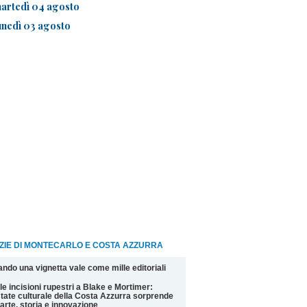
artedì 04 agosto
unedì 03 agosto
ZIE DI MONTECARLO E COSTA AZZURRA
ndo una vignetta vale come mille editoriali
le incisioni rupestri a Blake e Mortimer:
state culturale della Costa Azzurra sorprende
 arte, storia e innovazione