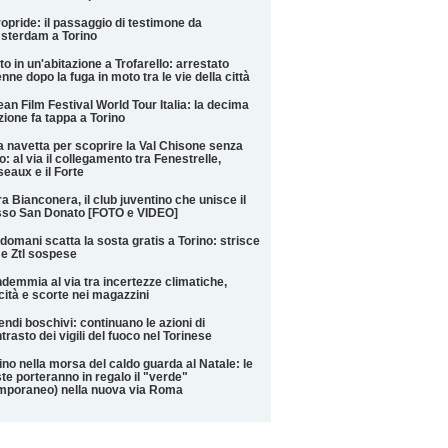
opride: il passaggio di testimone da
sterdam a Torino
to in un'abitazione a Trofarello: arrestato
nne dopo la fuga in moto tra le vie della città
an Film Festival World Tour Italia: la decima
zione fa tappa a Torino
 navetta per scoprire la Val Chisone senza
o: al via il collegamento tra Fenestrelle,
eaux e il Forte
a Bianconera, il club juventino che unisce il
sso San Donato [FOTO e VIDEO]
domani scatta la sosta gratis a Torino: strisce
 e Ztl sospese
demmia al via tra incertezze climatiche,
cità e scorte nei magazzini
endi boschivi: continuano le azioni di
trasto dei vigili del fuoco nel Torinese
ino nella morsa del caldo guarda al Natale: le
te porteranno in regalo il "verde"
mporaneo) nella nuova via Roma