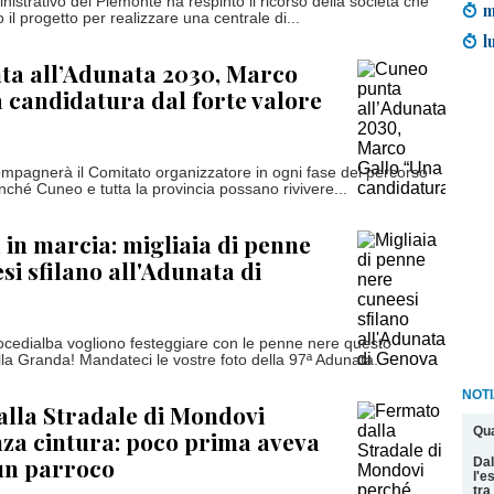
nistrativo del Piemonte ha respinto il ricorso della società che
m
il progetto per realizzare una centrale di...
l
ta all’Adunata 2030, Marco
 candidatura dal forte valore
pagnerà il Comitato organizzatore in ogni fase del percorso
inché Cuneo e tutta la provincia possano rivivere...
in marcia: migliaia di penne
si sfilano all'Adunata di
cedialba vogliono festeggiare con le penne nere questo
lla Granda! Mandateci le vostre foto della 97ª Adunata...
NOTI
lla Stradale di Mondovi
Qua
za cintura: poco prima aveva
un parroco
Dal
l'e
tra