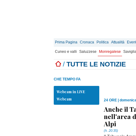
Prima Pagina
Cronaca
Politica
Attualità
Event
Cuneo e valli
Saluzzese
Monregalese
Savigli
/
TUTTE LE NOTIZIE
CHE TEMPO FA
Webcam in LIVE
Webcam
24 ORE
|
domenica
Anche il T
nell'area 
Alpi
(h. 20:35)