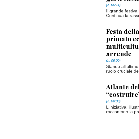
(h. 06:14)
Il grande festiva
Continua la rasse
Festa dell
primato ec
multicultu
arrende
(h. 06:00)
Stando all'ultimo
ruolo cruciale de
Atlante del
“costruire
(h. 06:00)
L'iniziativa, ill
raccontano la prop