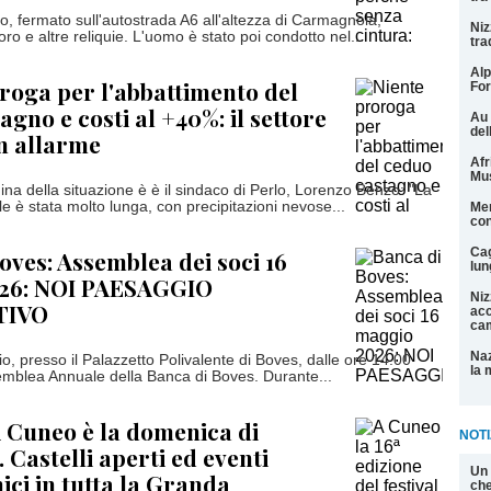
ro, fermato sull'autostrada A6 all'altezza di Carmagnola,
Niz
'oro e altre reliquie. L'uomo è stato poi condotto nel...
tra
Alp
roga per l'abbattimento del
For
gno e costi al +40%: il settore
Au 
del
in allarme
Afr
Mu
ina della situazione è è il sindaco di Perlo, Lorenzo Benzo: "La
e è stata molto lunga, con precipitazioni nevose...
Men
con
Cag
oves: Assemblea dei soci 16
lun
26: NOI PAESAGGIO
Niz
TIVO
acc
cam
Naz
, presso il Palazzetto Polivalente di Boves, dalle ore 14.00
la 
emblea Annuale della Banca di Boves. Durante...
 Cuneo è la domenica di
NOTI
Castelli aperti ed eventi
Un 
ci in tutta la Granda
che