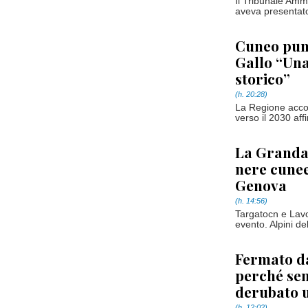
Il Tribunale Ammi
aveva presentato 
Cuneo pun
Gallo “Una
storico”
(h. 20:28)
La Regione accom
verso il 2030 aff
La Granda 
nere cunee
Genova
(h. 14:56)
Targatocn e Lavo
evento. Alpini de
Fermato da
perché sen
derubato 
(h. 12:02)