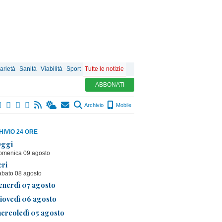
arietà
Sanità
Viabilità
Sport
Tutte le notizie
ABBONATI
Archivio
Mobile
IVIO 24 ORE
ggi
omenica 09 agosto
eri
abato 08 agosto
enerdì 07 agosto
iovedì 06 agosto
ercoledì 05 agosto