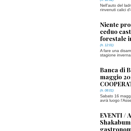
Nell'auto del lad
rinvenuti calici d
Niente pro
ceduo casta
forestale 
(h. 12:01)
A fare una disam
stagione invernal
Banca di B
maggio 20
COOPERA
(h. 08:01)
Sabato 16 maggio
avrà luogo l’Ass
EVENTI / A
Shakabum. 
gastronomi