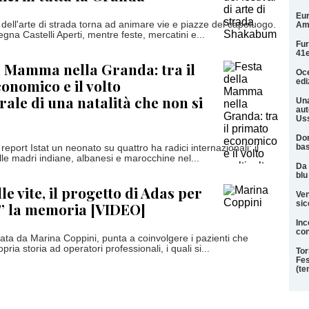
Eur
l dell'arte di strada torna ad animare vie e piazze del capoluogo.
Am
gna Castelli Aperti, mentre feste, mercatini e...
Fur
41e
a Mamma nella Granda: tra il
Oce
onomico e il volto
edi
rale di una natalità che non si
Una
aut
Uss
Dor
ba
 report Istat un neonato su quattro ha radici internazionali: il
lle madri indiane, albanesi e marocchine nel...
Da 
blu
le vite, il progetto di Adas per
Ven
sic
” la memoria [VIDEO]
Inc
con
ustrata da Marina Coppini, punta a coinvolgere i pazienti che
ria storia ad operatori professionali, i quali si...
Tor
Fes
(te