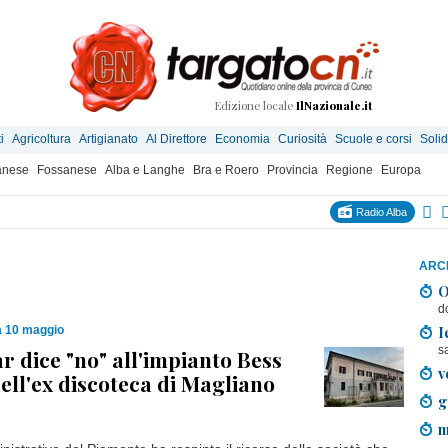
Edizione locale
IlNazionale.it
i
Agricoltura
Artigianato
Al Direttore
Economia
Curiosità
Scuole e corsi
Solid
anese
Fossanese
Alba e Langhe
Bra e Roero
Provincia
Regione
Europa
Radio Alba
ARCH
O
d
I
 10 maggio
s
ar dice "no" all'impianto Bess
v
dell'ex discoteca di Magliano
g
m