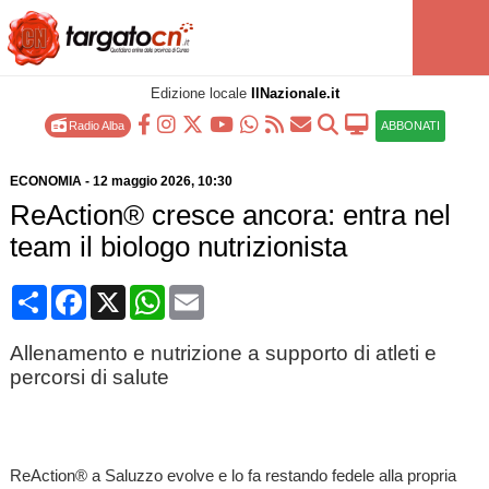
Edizione locale
IlNazionale.it
Radio Alba
ABBONATI
ECONOMIA
-
12 maggio 2026
, 10:30
ReAction® cresce ancora: entra nel
team il biologo nutrizionista
Condividi
Facebook
X
WhatsApp
Email
Allenamento e nutrizione a supporto di atleti e
percorsi di salute
ReAction® a Saluzzo evolve e lo fa restando fedele alla propria