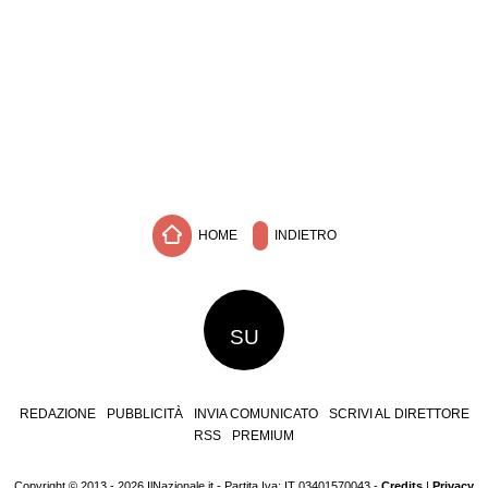
HOME
INDIETRO
SU
REDAZIONE
PUBBLICITÀ
INVIA COMUNICATO
SCRIVI AL DIRETTORE
RSS
PREMIUM
Copyright © 2013 - 2026 IlNazionale.it - Partita Iva: IT 03401570043 -
Credits
|
Privacy