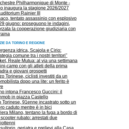
rchestre Philharmonique di Monte -
lo inaugura la stagione 2026/2027
Auditorium Rainier III
aco, tentato assassinio con esplosivo
29 giugno: proseguono le indagini,
orzata la cooperazione giudiziaria con
raina
ZIE DA TORINO E REGIONE
genza idrica, Scajola e Cirio:
ategia comune tra i nostri territori"
ket, Reale Mutua: al via una settimana
ini-camp con gli atleti della prima
dra e giovani prospetti
o Torinese, ciclisti investiti da un
mobilista dopo una lite: un ferito è
ve
no intona Francesco Guccini: il
shmob in piazza Castello
 Torinese, 91enne incastrato sotto un
ro caduto mentre è in bici
iera Milano, tentano la fuga a bordo di
scooter rubato: arrestati due
iottenni
ultorio, geriatra e prelievi alla Casa