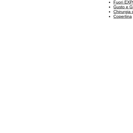
Fuori EX
Gusto e G
Chirurgia 
Copertina