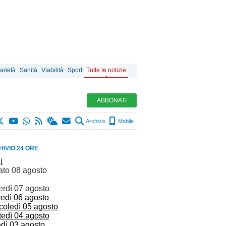
arietà
Sanità
Viabilità
Sport
Tutte le notizie
ABBONATI
Archivio
Mobile
IVIO 24 ORE
i
ato 08 agosto
erdì 07 agosto
vedì 06 agosto
coledì 05 agosto
tedì 04 agosto
edì 03 agosto