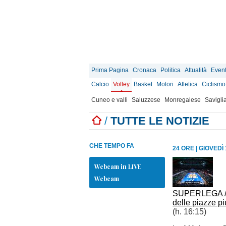
Prima Pagina
Cronaca
Politica
Attualità
Event
Calcio
Volley
Basket
Motori
Atletica
Ciclismo
Cuneo e valli
Saluzzese
Monregalese
Savigli
/
TUTTE LE NOTIZIE
CHE TEMPO FA
24 ORE
|
GIOVEDÌ
Webcam in LIVE
Webcam
SUPERLEGA / Cu
delle piazze pi
(h. 16:15)