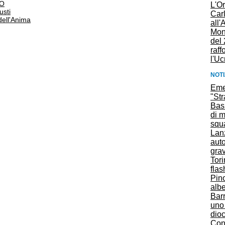
PO
L'O
usti
Car
dell'Anima
all'
Mon
del 
raff
l'Uc
NOTI
Emer
"Str
Bas
di m
squa
Lanz
auto
gra
Tori
fla
Pino
albe
Barr
uno 
dioc
Cons