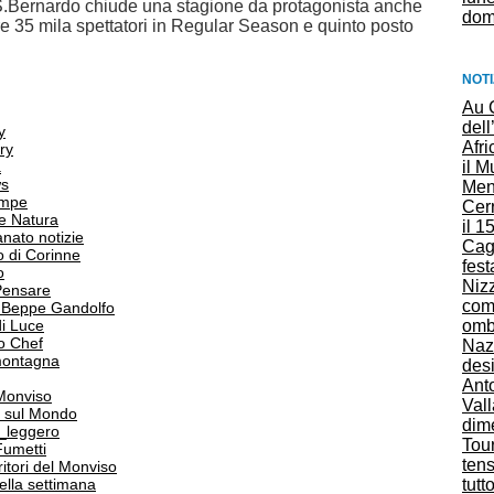
.Bernardo chiude una stagione da protagonista anche
dom
ltre 35 mila spettatori in Regular Season e quinto posto
NOTI
Au 
dell
y
Afri
ry
a
il 
s
Ment
ampe
Cerr
e Natura
il 1
anato notizie
Cag
o di Corinne
fes
o
Nizz
Pensare
com
i Beppe Gandolfo
i Luce
omb
o Chef
Nazc
 montagna
desi
Anto
 Monviso
Vall
 sul Mondo
dim
o_leggero
Tou
Fumetti
ten
itori del Monviso
 della settimana
tutt