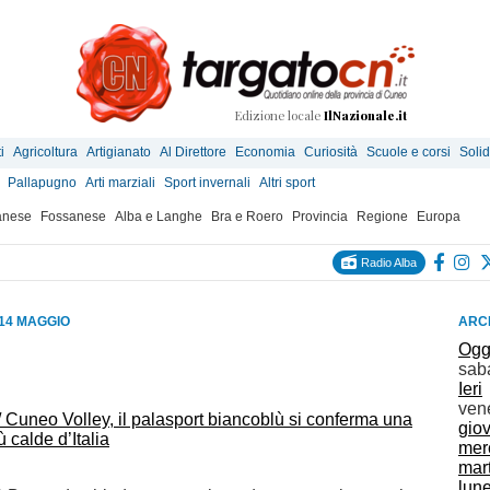
Edizione locale
IlNazionale.it
i
Agricoltura
Artigianato
Al Direttore
Economia
Curiosità
Scuole e corsi
Solid
Pallapugno
Arti marziali
Sport invernali
Altri sport
anese
Fossanese
Alba e Langhe
Bra e Roero
Provincia
Regione
Europa
Radio Alba
 14 MAGGIO
ARCH
Ogg
sab
Ieri
ven
neo Volley, il palasport biancoblù si conferma una
gio
ù calde d’Italia
mer
mar
lun