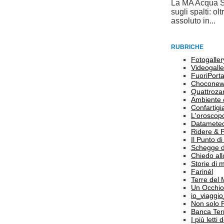
La MA Acqua S
sugli spalti: o
assoluto in...
RUBRICHE
Fotogaller
Videogalle
FuoriPort
Choconew
Quattroz
Ambiente 
Confartigi
L'oroscop
Datamete
Ridere & 
Il Punto d
Schegge d
Chiedo all
Storie di
Farinél
Terre del
Un Occhio
io_viaggi
Non solo 
Banca Terr
I più letti