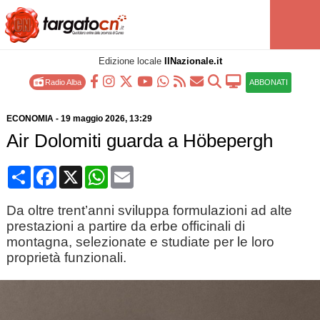
Edizione locale
IlNazionale.it
Radio Alba
ABBONATI
ECONOMIA
-
19 maggio 2026
, 13:29
Air Dolomiti guarda a Höbepergh
Condividi
Facebook
X
WhatsApp
Email
Da oltre trent’anni sviluppa formulazioni ad alte
prestazioni a partire da erbe officinali di
montagna, selezionate e studiate per le loro
proprietà funzionali.