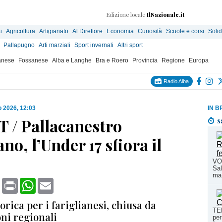
Edizione locale
IlNazionale.it
i
Agricoltura
Artigianato
Al Direttore
Economia
Curiosità
Scuole e corsi
Solid
Pallapugno
Arti marziali
Sport invernali
Altri sport
anese
Fossanese
Alba e Langhe
Bra e Roero
Provincia
Regione
Europa
Radio Alba
 2026, 12:03
IN B
 / Pallacanestro
s
ano, l’Under 17 sfiora il
VOL
Sal
ma 
book
X
Print
WhatsApp
Email
orica per i fariglianesi, chiusa da
TEN
ni regionali
per