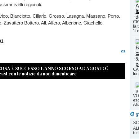
imi livelli regionali.
Avico, Bianciotto, Cillario, Grosso, Lasagna, Massano, Porro,
CIC
 Zavattero Bottero. All. Alfero, Alberione, Giachello.
la 
"Tr
91
cs
 COSA È SUCCESSO L’ANNO SCORSO AD AGOSTO?
CAL
cast con le notizie da non dimenticare
lun
VO
eso
Ali
g
SC
ALP
tes