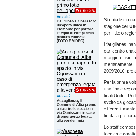
Attualità
Si chiude con un
Da Cuneo a Cherasco:
un’opera unica in
stagione dell’
Und
Piemonte per portare
per il titolo regi
l’acqua ai campi della
pianura cuneese
[FOTO E VIDEO]
I fariglianesi ha
pari contro una d
maggiore fisicità
meritatamente il
2009/2010, prota
Per la prima volt
una finale regio
finali Under 15 
Attualità
Accoglienza, il
svolto da giocato
Comune di Alba pronto
differenti, man
a riaprire lo spazio in
via Ognissanti in caso
fin dalla prepar
di emergenza legata
alla vendemmia
Lo staff compos
tecnica e caratt