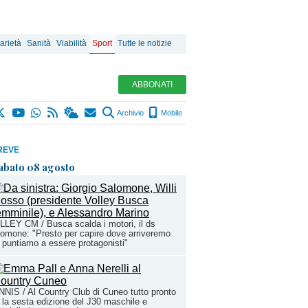
arietà
Sanità
Viabilità
Sport
Tutte le notizie
ABBONATI
Archivio
Mobile
REVE
abato 08 agosto
LEY CM / Busca scalda i motori, il ds
omone: "Presto per capire dove arriveremo
puntiamo a essere protagonisti"
NIS / Al Country Club di Cuneo tutto pronto
 la sesta edizione del J30 maschile e