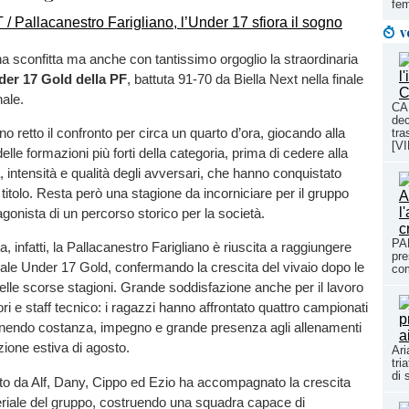
fem
v
a sconfitta ma anche con tantissimo orgoglio la straordinaria
er 17 Gold della PF
, battuta 91-70 da Biella Next nella finale
onale.
CA
dec
nno retto il confronto per circa un quarto d’ora, giocando alla
tra
[V
elle formazioni più forti della categoria, prima di cedere alla
, intensità e qualità degli avversari, che hanno conquistato
 titolo. Resta però una stagione da incorniciare per il gruppo
gonista di un percorso storico per la società.
PA
a, infatti, la Pallacanestro Farigliano è riuscita a raggiungere
pre
nale Under 17 Gold, confermando la crescita del vivaio dopo le
com
delle scorse stagioni. Grande soddisfazione anche per il lavoro
ri e staff tecnico: i ragazzi hanno affrontato quattro campionati
tenendo costanza, impegno e grande presenza agli allenamenti
azione estiva di agosto.
Ari
tri
di 
to da Alf, Dany, Cippo ed Ezio ha accompagnato la crescita
eriale del gruppo, costruendo una squadra capace di