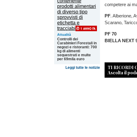
competere ai mass
PF
. Alberione, 
Scarano, Taricco,
PF 70
Attualità
Controlli dei
BIELLA NEXT 
Carabinieri Forestali in
negozi e ristoranti: 700
kg di alimenti
sequestrati e multe
per 69mila euro
TI RICORDI
Leggi tutte le notizie
Ascolta il pod