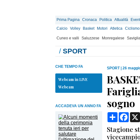
Prima Pagina
Cronaca
Politica
Attualità
Event
Calcio
Volley
Basket
Motori
Atletica
Ciclismo
Cuneo e valli
Saluzzese
Monregalese
Savigli
/
SPORT
CHE TEMPO FA
SPORT
|
26 maggio
BASKET
Webcam in LIVE
Webcam
Farigli
sogno
ACCADEVA UN ANNO FA
Condividi
Face
Stagione st
vicecampio