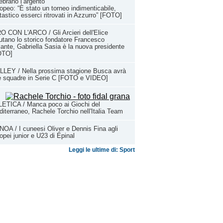
ebrano l’argento
opeo: “È stato un torneo indimenticabile,
tastico esserci ritrovati in Azzurro” [FOTO]
O CON L'ARCO / Gli Arcieri dell'Elice
utano lo storico fondatore Francesco
ante, Gabriella Sasia è la nuova presidente
OTO]
LEY / Nella prossima stagione Busca avrà
e squadre in Serie C [FOTO e VIDEO]
ETICA / Manca poco ai Giochi del
iterraneo, Rachele Torchio nell'Italia Team
OA / I cuneesi Oliver e Dennis Fina agli
opei junior e U23 di Épinal
Leggi le ultime di: Sport