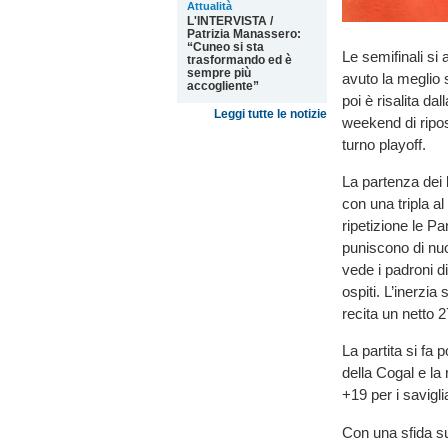
Attualità
L'INTERVISTA /
Patrizia Manassero:
“Cuneo si sta
Le semifinali si
trasformando ed è
sempre più
avuto la meglio
accogliente”
poi è risalita dal
Leggi tutte le notizie
weekend di ripo
turno playoff.
La partenza dei 
con una tripla al
ripetizione le P
puniscono di nuo
vede i padroni d
ospiti. L’inerzia
recita un netto 2
La partita si fa 
della Cogal e la 
+19 per i savigli
Con una sfida sui