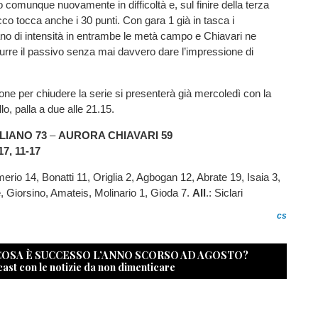
no comunque nuovamente in difficoltà e, sul finire della terza
acco tocca anche i 30 punti. Con gara 1 già in tasca i
no di intensità in entrambe le metà campo e Chiavari ne
idurre il passivo senza mai davvero dare l’impressione di
ne per chiudere la serie si presenterà già mercoledì con la
lo, palla a due alle 21.15.
LIANO 73
–
AURORA CHIAVARI 59
17, 11-17
erio 14, Bonatti 11, Origlia 2, Agbogan 12, Abrate 19, Isaia 3,
e, Giorsino, Amateis, Molinario 1, Gioda 7.
All
.: Siclari
cs
 COSA È SUCCESSO L’ANNO SCORSO AD AGOSTO?
cast con le notizie da non dimenticare