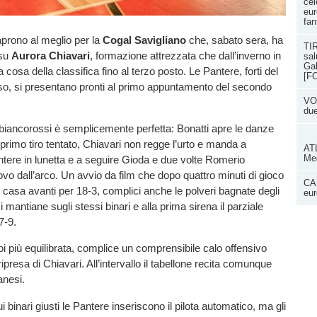
cel
eur
fan
 aprono al meglio per la
Cogal Savigliano
che, sabato sera, ha
TIR
 su
Aurora Chiavari
, formazione attrezzata che dall’inverno in
sal
Gal
la cosa della classifica fino al terzo posto. Le Pantere, forti del
[F
so, si presentano pronti al primo appuntamento del secondo
VOL
du
biancorossi è semplicemente perfetta: Bonatti apre le danze
 primo tiro tentato, Chiavari non regge l’urto e manda a
ATL
Med
antere in lunetta e a seguire Gioda e due volte Romerio
vo dall’arco. Un avvio da film che dopo quattro minuti di gioco
CAN
i casa avanti per 18-3, complici anche le polveri bagnate degli
eur
 si mantiane sugli stessi binari e alla prima sirena il parziale
7-9.
poi più equilibrata, complice un comprensibile calo offensivo
ripresa di Chiavari. All’intervallo il tabellone recita comunque
anesi.
 binari giusti le Pantere inseriscono il pilota automatico, ma gli