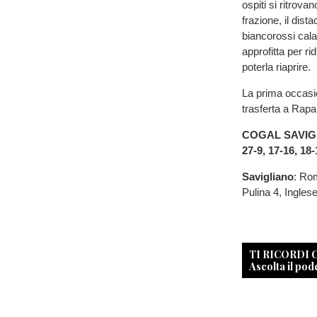
ospiti si ritrova
frazione, il dist
biancorossi cala
approfitta per r
poterla riaprire.
La prima occasio
trasferta a Rapal
COGAL SAVIG
27-9, 17-16, 18-
Savigliano
: Rom
Pulina 4, Ingles
TI RICORDI
Ascolta il pod