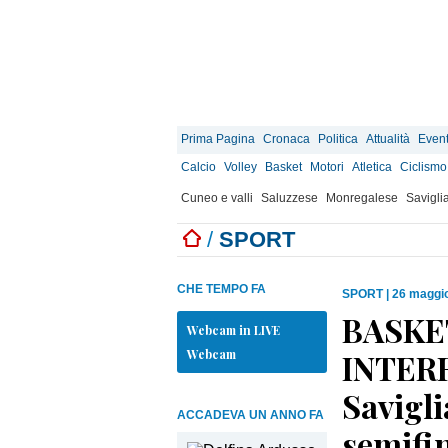
Prima Pagina
Cronaca
Politica
Attualità
Event
Calcio
Volley
Basket
Motori
Atletica
Ciclismo
Cuneo e valli
Saluzzese
Monregalese
Savigli
/
SPORT
CHE TEMPO FA
SPORT
|
26 maggio
BASKE
Webcam in LIVE
Webcam
INTERR
Savigli
ACCADEVA UN ANNO FA
semifin