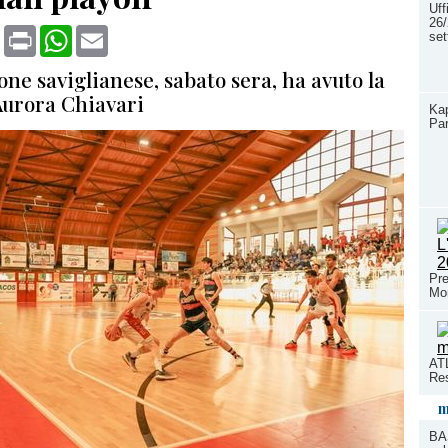
Uff
26/
book
X
Print
WhatsApp
Email
se
ne saviglianese, sabato sera, ha avuto la
Aurora Chiavari
Ka
Par
Pre
Mo
ATL
Res
m
BA