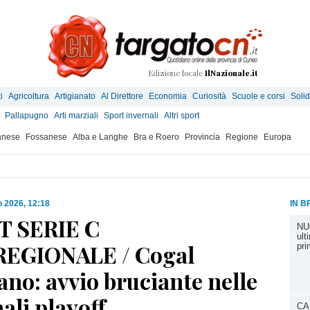
Edizione locale
IlNazionale.it
i
Agricoltura
Artigianato
Al Direttore
Economia
Curiosità
Scuole e corsi
Solid
Pallapugno
Arti marziali
Sport invernali
Altri sport
anese
Fossanese
Alba e Langhe
Bra e Roero
Provincia
Regione
Europa
 2026, 12:18
IN B
T SERIE C
NU
ult
EGIONALE / Cogal
pri
ano: avvio bruciante nelle
ali playoff
CA