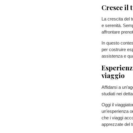
Cresce il
La crescita del 
e serenità. Sem
affrontare prenot
In questo contes
per costruire es
assistenza e qual
Esperienz
viaggio
Affidarsi a un’a
studiati nei dett
Oggi il viaggiat
un’esperienza or
che i viaggi acc
apprezzate del 