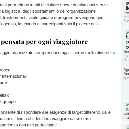
ati permettono infatti di visitare nuove destinazioni senza
la logistica, degli spostamenti o dell’organizzazione
Ire
mil
l, trasferimenti, visite guidate e programmi vengono gestiti
fio
’agenzia, lasciando ai partecipanti solo il piacere della
 pensata per ogni viaggiatore
Sos
iaggio organizzato comprendono oggi itinerari molto diversi tra
fin
di 
uropee
Age
Ann
r internazionali
qua
urali
listici
i gruppo
nsente di rispondere alle esigenze di target differenti, dalle
Com
int
 di amici, fino a chi desidera viaggiare da solo ma
sperienza con altri partecipanti.