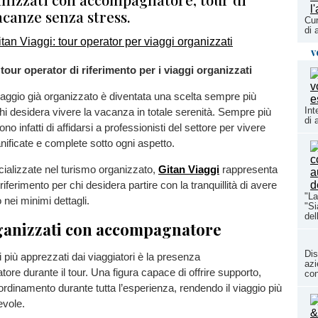
acanze senza stress.
Cun
di 
v
l tour operator di riferimento per i viaggi organizzati
iaggio già organizzato è diventata una scelta sempre più
Int
i desidera vivere la vacanza in totale serenità. Sempre più
di 
ono infatti di affidarsi a professionisti del settore per vivere
ificate e complete sotto ogni aspetto.
ecializzate nel turismo organizzato,
Gitan Viaggi
rappresenta
riferimento per chi desidera partire con la tranquillità di avere
"La
 nei minimi dettagli.
"Si
del
ganizzati con accompagnatore
Dis
i più apprezzati dai viaggiatori è la presenza
azi
ore durante il tour. Una figura capace di offrire supporto,
con
rdinamento durante tutta l’esperienza, rendendo il viaggio più
evole.