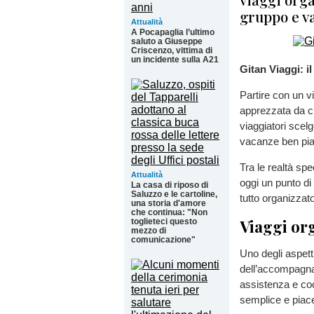
gruppo e v
Attualità
A Pocapaglia l’ultimo
saluto a Giuseppe
Criscenzo, vittima di
un incidente sulla A21
Gitan Viaggi: i
Partire con un v
apprezzata da ch
viaggiatori scelg
vacanze ben pian
Tra le realtà sp
Attualità
oggi un punto di 
La casa di riposo di
Saluzzo e le cartoline,
tutto organizzato
una storia d'amore
che continua: "Non
Viaggi or
toglieteci questo
mezzo di
comunicazione"
Uno degli aspett
dell’accompagnat
assistenza e coo
semplice e piac