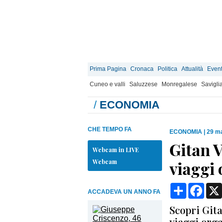
Prima Pagina
Cronaca
Politica
Attualità
Event
Cuneo e valli
Saluzzese
Monregalese
Savigli
/
ECONOMIA
CHE TEMPO FA
ECONOMIA
|
29 ma
Gitan V
Webcam in LIVE
Webcam
viaggi 
Condividi
Face
ACCADEVA UN ANNO FA
Scopri Gita
viaggi org