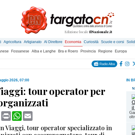
Edizione locale
IlNazionale.it
i
Agricoltura
Artigianato
Al Direttore
Economia
Curiosità
Scuole e corsi
Solid
anese
Fossanese
Alba e Langhe
Bra e Roero
Provincia
Regione
Europa
Radio Alba
ggio 2026, 07:00
IN B
iaggi: tour operator per
s
organizzati
Gar
book
X
Print
WhatsApp
Email
olt
n Viaggi, tour operator specializzato in
anizzati con accompagnatore, tour di