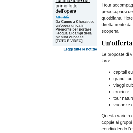
I tour accompagn
preoccuparsi del
quotidiana. Hote
Attualità
Da Cuneo a Cherasco:
direttamente dall
un’opera unica in
Piemonte per portare
scoperta.
l’acqua ai campi della
pianura cuneese
Un’offerta
[FOTO E VIDEO]
Leggi tutte le notizie
Le proposte di v
loro:
capitali e
grandi tou
viaggi cult
crociere
tour natura
vacanze d
Questa varietà co
coppie ai gruppi
condividendo l’e