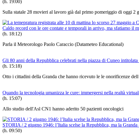
(h. 19:00)
Sulla statale 28 movieri al lavoro già dal primo pomeriggio di oggi 2 
Caldo record con le ore contate e temporali in arrivo, ma sfatiamo il m
(h. 18:12)
Parla il Meteorologo Paolo Caraccio (Datameteo Educational)
Gli 80 anni della Repubblica celebrati nella piazza di Cuneo intitolat
(h. 15:18)
Otto i cittadini della Granda che hanno ricevuto le le onorificenze de
Quando la tecnologia umanizza le cure: immergersi nella realtà virtual
(h. 15:07)
Allo studio dell'Asl CN1 hanno aderito 50 pazienti oncologici
STORIA / 2 giugno 1946: l’Italia scelse la Repubblica, ma la Granda 
(h. 09:50)