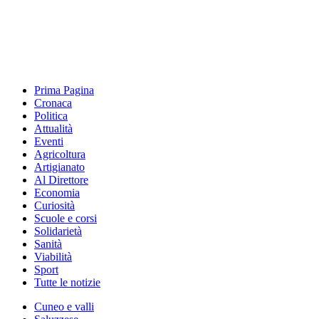
Prima Pagina
Cronaca
Politica
Attualità
Eventi
Agricoltura
Artigianato
Al Direttore
Economia
Curiosità
Scuole e corsi
Solidarietà
Sanità
Viabilità
Sport
Tutte le notizie
Cuneo e valli