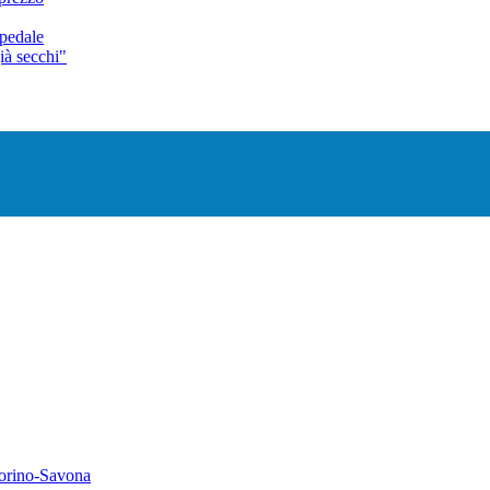
spedale
già secchi"
 Torino-Savona