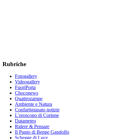
Rubriche
Fotogallery
Videogallery
FuoriPorta
Choconews
Quattrozampe
Ambiente e Natura
Confartigianato notizie
L'oroscopo di Corinne
Datameteo
Ridere & Pensare
Il Punto di Beppe Gandolfo
Schegge di Luce