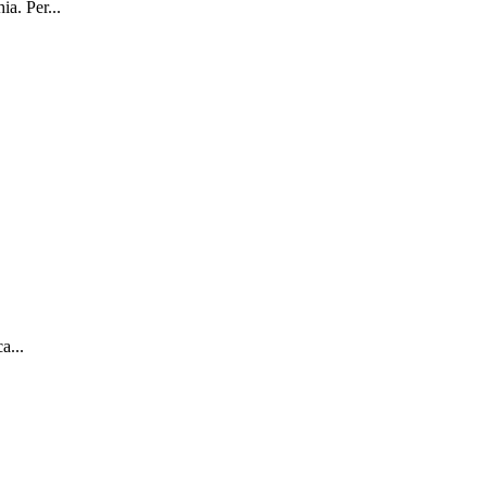
a. Per...
a...