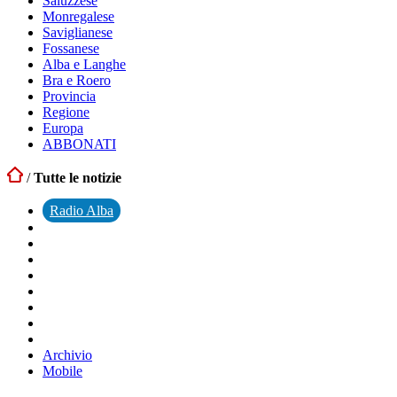
Saluzzese
Monregalese
Saviglianese
Fossanese
Alba e Langhe
Bra e Roero
Provincia
Regione
Europa
ABBONATI
/
Tutte le notizie
Radio Alba
Archivio
Mobile