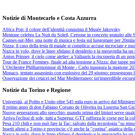
Notizie di Montecarlo e Costa Azzurra
Africa Pop: il colore dell’identità conquista il Musée Jakovsky
Mentone celebra La Nuit du Soleil, Cerrone in concerto gratuito alle S
Cagnes-sur-Mer, una notte di musica e festa sul lungomare per 20mil
Nizza, il caso della testa di maiale si complica: accuse incrociate e n
Nazca in volo, dove le linee sfidano il desiderio e la meraviglia ha un
Anton Prinner, il cielo come atelier: a Vallauris la riscoperta di un p
Tour de France Femmes, finale ad alta tensione a Nizza: due tappe per
L'Orchestre Philharmonique di Monte - Carlo inaugura la stagione 202
Monaco, tentato assassinio con esplosivo del 29 giugno: proseguono le
Osservazione dei cetacei nel Mar Mediterraneo: un'imperdibile escursi
Notizie da Torino e Regione
Università, al Polito e Unito oltre 545 mila euro in arrivo dal Minister
Il primo anno di don Fabiano Corsato de Oliveira tra Luserna San Gi
Nuove generazioni allo specchio: quando prima del bisturi serve qualc
Arriva l'eclissi di sole, tutti a Superga: GTT rafforza le corse per la co
Pesa 210 chili e non può fare la Tac: salvato dalla tecnologia "su misu
Insetti alieni a Torino e provincia: c'è anche la "cugina" asiatica della
Nazca in volo, dove le linee sfidano il desiderio e la meraviglia ha un