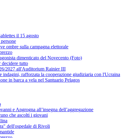
ablettes il 15 agosto
a persone
uove ombre sulla campagna elettorale
 prezzo
rotagonista dimenticato del Novecento (Foto)
 decidere tutto
6/2027 all'Auditorium Rainier III
 indagini, rafforzata la cooperazione giudiziaria con l'Ucraina
one in barca a vela nel Santuario Pelagos
o
ovanni e Angrogna all’insegna dell’aggregazione
uno che ascolti i giovani
llina
ra" dell'ospedale di Rivoli
 mantide
 prezzo