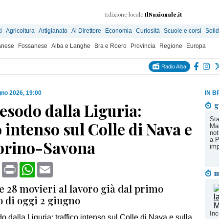
Edizione locale
IlNazionale.it
i
Agricoltura
Artigianato
Al Direttore
Economia
Curiosità
Scuole e corsi
Solid
anese
Fossanese
Alba e Langhe
Bra e Roero
Provincia
Regione
Europa
Radio Alba
gno 2026, 19:00
IN B
esodo dalla Liguria:
g
Sta
o intenso sul Colle di Nava e
Mad
not
a P
Torino-Savona
imp
book
X
Print
WhatsApp
Email
m
le 28 movieri al lavoro già dal primo
 di oggi 2 giugno
Inc