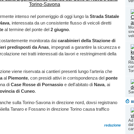
ver
armente intenso nel pomeriggio di oggi lungo la
Strada Statale
 Nava
, interessata da un consistente flusso di veicoli diretti
Mon
te
al termine del ponte del
2 giugno
.
sin
vel
 costantemente monitorata dai
carabinieri della Stazione di
eri predisposti da Anas
, impegnati a garantire la sicurezza e
circolazione nei tratti interessati da lavori e restringimenti della
Rit
con
Tor
zione viene riservata ai cantieri presenti lungo l'arteria che
ia
al
Piemonte
, con presidi attivi in corrispondenza del
ponte
ona di
Case Rosse di Pornassio
e dell'abitato di
Nava
, ai
ovincia di Cuneo
.
Sav
m
 anche sulla Torino-Savona in direzione nord, dovsi registrano
 Niella Tanaro e Fossano in direzione Torino causa traffico
Ad 
dal
redazione
can