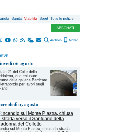
arietà
Sanità
Viabilità
Sport
Tutte le notizie
ABBONATI
Archivio
Mobile
REVE
iovedì 06 agosto
tale 21 del Colle della
dalena, due chiusure
turne della galleria Barricate
ietraporzio per lavori sugli
ianti
ercoledì 05 agosto
endio sul Monte Piastra, chiusa la strada