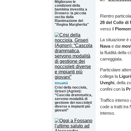
Migliorano le
condizioni della
bambina investita a
Dronero: la piccola
Rientro particol
uscita dalla
Rianimazione del
28 del Colle di
"Regina Margherita"
verso il
Piemon
La situazione è
Nava
e dai
movi
la fluidità della 
carreggiata.
Particolare atten
collega la
Ligur
Uveghi
, della z
Attualità
Crisi della nocciola,
confini con la
Pr
Griseri (Agrion):
“Cascola drammatica,
servono modalità di
Traffico intenso
gestione dei noccioleti
code a tratti tra
diverse e impianti più
giovani”
intenso.