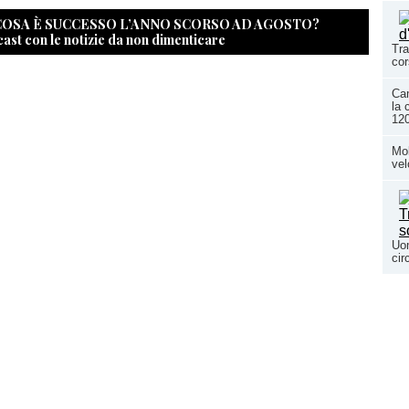
 COSA È SUCCESSO L’ANNO SCORSO AD AGOSTO?
cast con le notizie da non dimenticare
Tra
cor
Cam
la 
120
Mob
vel
Uom
cir