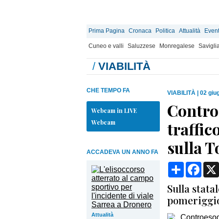
Prima Pagina
Cronaca
Politica
Attualità
Event
Cuneo e valli
Saluzzese
Monregalese
Savigli
/
VIABILITÀ
CHE TEMPO FA
VIABILITÀ
|
02 giu
Contro
Webcam in LIVE
Webcam
traffic
sulla 
ACCADEVA UN ANNO FA
Condividi
Face
Sulla stata
pomeriggio
Attualità