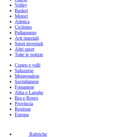
Volley
Basket
Motori
Atletica
Ciclismo
Pallapugno
Arti marziali
Sport invernali
Altri sport
Tutte le notizie
Cuneo e valli
Saluzzese
Monregalese
Saviglianese
Fossanese
Alba e Langhe
Bra e Roero
Provincia
Regione
Europa
Rubriche