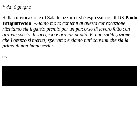
*
dal 6 giugno
Sulla convocazione di Sala in azzurro, si è espresso così il DS
Paolo
Brugiafreddo
: «
Siamo molto contenti di questa convocazione,
riteniamo sia il giusto premio per un percorso di lavoro fatto con
grande spirito di sacrificio e grande umiltà. E’ una soddisfazione
che Lorenzo si merita; speriamo e siamo tutti convinti che sia la
prima di una lunga serie».
cs
TI RICORDI COSA È SUCCESSO L’ANNO
SCORSO AD AGOSTO?
Ascolta il podcast con le notizie da non dimenticare