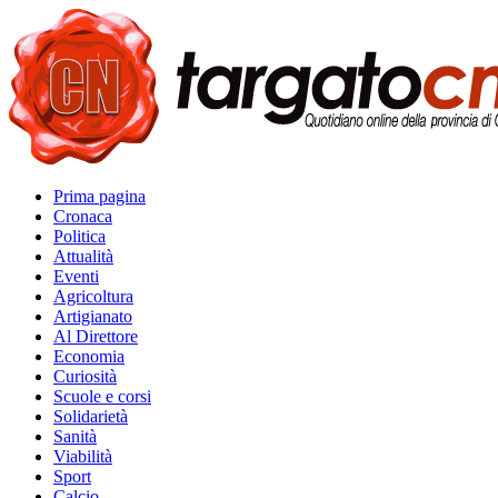
Prima pagina
Cronaca
Politica
Attualità
Eventi
Agricoltura
Artigianato
Al Direttore
Economia
Curiosità
Scuole e corsi
Solidarietà
Sanità
Viabilità
Sport
Calcio