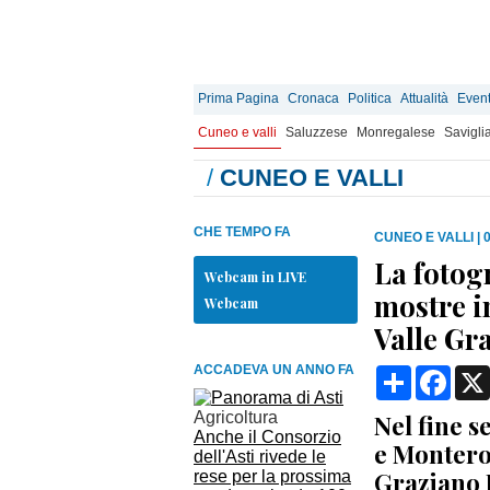
Prima Pagina
Cronaca
Politica
Attualità
Event
Cuneo e valli
Saluzzese
Monregalese
Savigli
/
CUNEO E VALLI
CHE TEMPO FA
CUNEO E VALLI
|
La fotog
Webcam in LIVE
mostre i
Webcam
Valle Gr
ACCADEVA UN ANNO FA
Condividi
Face
Agricoltura
Nel fine s
Anche il Consorzio
e Montero
dell'Asti rivede le
Graziano P
rese per la prossima