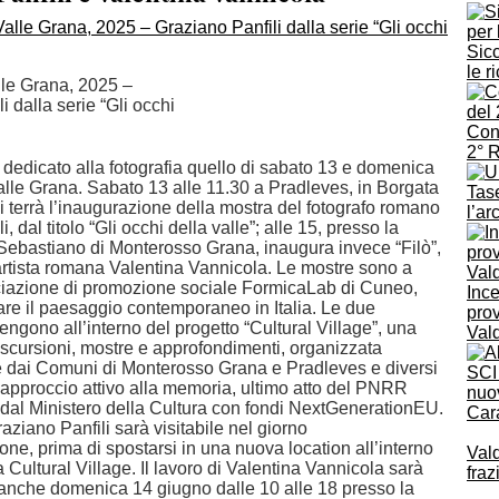
Sicc
le r
lle Grana, 2025 –
i dalla serie “Gli occhi
Conc
2° 
 dedicato alla fotografia quello di sabato 13 e domenica
alle Grana. Sabato 13 alle 11.30 a Pradleves, in Borgata
Tase
i terrà l’inaugurazione della mostra del fotografo romano
l’ar
, dal titolo “Gli occhi della valle”; alle 15, presso la
ebastiano di Monterosso Grana, inaugura invece “Filò”,
’artista romana Valentina Vannicola. Le mostre sono a
ciazione di promozione sociale FormicaLab di Cuneo,
Ince
are il paesaggio contemporaneo in Italia. Le due
prov
tengono all’interno del progetto “Cultural Village”, una
Vald
escursioni, mostre e approfondimenti, organizzata
e dai Comuni di Monterosso Grana e Pradleves e diversi
SCI
 approccio attivo alla memoria, ultimo atto del PNRR
nuov
o dal Ministero della Cultura con fondi NextGenerationEU.
Cara
aziano Panfili sarà visitabile nel giorno
one, prima di spostarsi in una nuova location all’interno
Vald
 Cultural Village. Il lavoro di Valentina Vannicola sarà
fra
e anche domenica 14 giugno dalle 10 alle 18 presso la