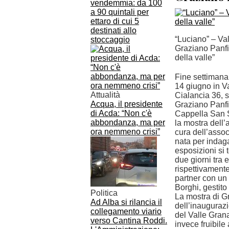
vendemmia: da 100
a 90 quintali per
ettaro di cui 5
destinati allo
“Luciano” – Va
stoccaggio
Graziano Panfil
della valle”
Fine settimana
14 giugno in V
Attualità
Cialancia 36, s
Acqua, il presidente
Graziano Panfili
di Acda: “Non c'è
Cappella San S
abbondanza, ma per
la mostra dell
ora nemmeno crisi”
cura dell’asso
nata per indag
esposizioni si 
due giorni tra 
rispettivament
partner con un
Borghi, gestit
Politica
La mostra di Gr
Ad Alba si rilancia il
dell’inaugurazi
collegamento viario
del Valle Grana
verso Cantina Roddi.
invece fruibil