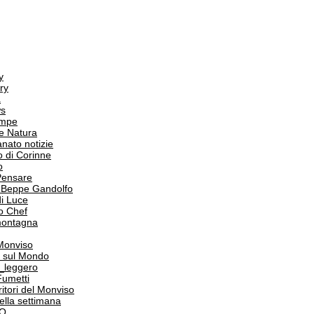
y
ry
a
s
ampe
e Natura
anato notizie
o di Corinne
o
Pensare
i Beppe Gandolfo
i Luce
o Chef
 montagna
 Monviso
 sul Mondo
o_leggero
Fumetti
itori del Monviso
 della settimana
PO