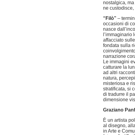
nostalgica, ma 
ne custodisce, 
“Filò”
– termine
occasioni di co
nasce dall’incon
l’immaginario 
affacciato sulle
fondata sulla r
coinvolgimento 
narrazione cora
Le immagini evo
catturare la lu
ad altri raccon
natura, percep
misteriosa e ri
stratificata, si
di tradurre il p
dimensione vis
Graziano Panfi
È un artista po
al disegno, alla
in Arte e Comun