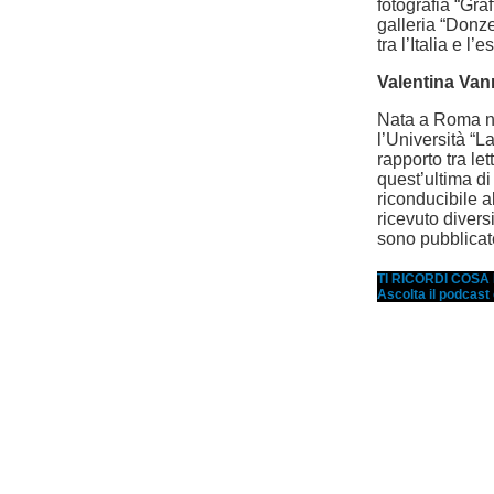
fotografia “Gra
galleria “Donze
tra l’Italia e l’e
Valentina Van
Nata a Roma ne
l’Università “
rapporto tra let
quest’ultima di
riconducibile 
ricevuto divers
sono pubblicate
TI RICORDI COS
Ascolta il podcast