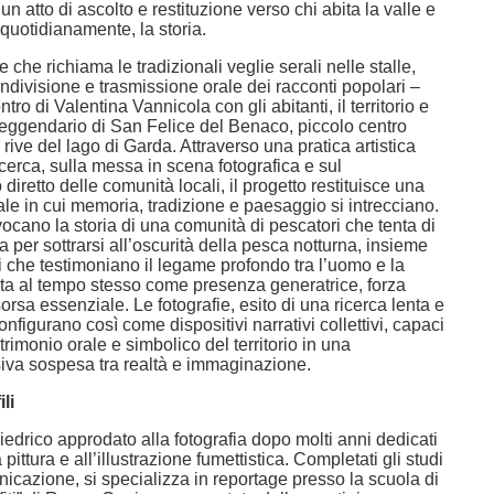
un atto di ascolto e restituzione verso chi abita la valle e
quotidianamente, la storia.
 che richiama le tradizionali veglie serali nelle stalle,
ndivisione e trasmissione orale dei racconti popolari –
tro di Valentina Vannicola con gli abitanti, il territorio e
leggendario di San Felice del Benaco, piccolo centro
 rive del lago di Garda. Attraverso una pratica artistica
icerca, sulla messa in scena fotografica e sul
diretto delle comunità locali, il progetto restituisce una
le in cui memoria, tradizione e paesaggio si intrecciano.
cano la storia di una comunità di pescatori che tenta di
na per sottrarsi all’oscurità della pesca notturna, insieme
ti che testimoniano il legame profondo tra l’uomo e la
ita al tempo stesso come presenza generatrice, forza
sorsa essenziale. Le fotografie, esito di una ricerca lenta e
 configurano così come dispositivi narrativi collettivi, capaci
atrimonio orale e simbolico del territorio in una
iva sospesa tra realtà e immaginazione.
li
liedrico approdato alla fotografia dopo molti anni dedicati
 pittura e all’illustrazione fumettistica. Completati gli studi
icazione, si specializza in reportage presso la scuola di