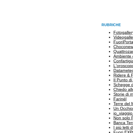
RUBRICHE
Fotogaller
Videogalle
FuoriPort
Choconew
Quattroz
Ambiente 
Confartigi
L'oroscop
Datamete
Ridere & 
Il Punto d
Schegge d
Chiedo all
Storie di
Farinél
Terre del
Un Occhio
io_viaggi
Non solo 
Banca Terr
I più letti
Fuori EX