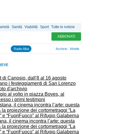
arietà
Sanità
Viabilità
Sport
Tutte le notizie
ABBONATI
Radio Alba
Archivio
Mobile
REVE
t di Canosio, dall'8 al 16 agosto
ano i festeggiamenti di San Lorenzo
gio al volto in piazza Boves, al
esso i primi testimoni
na, il cinema incontra l’arte: questa
 la proiezione dei cortometraggi “La
” e “FuoriFuoco” al Rifugio Galaberna