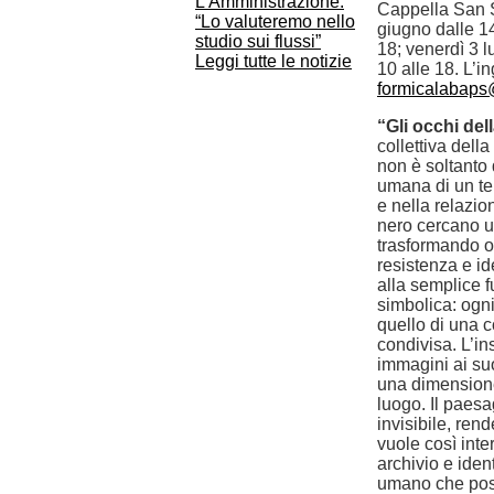
L'Amministrazione:
Cappella San S
“Lo valuteremo nello
giugno dalle 1
studio sui flussi”
18; venerdì 3 l
Leggi tutte le notizie
10 alle 18. L’i
formicalabap
“Gli occhi del
collettiva della
non è soltanto
umana di un ter
e nella relazio
nero cercano un
trasformando o
resistenza e id
alla semplice 
simbolica: ogni
quello di una 
condivisa. L’i
immagini ai suo
una dimensione
luogo. Il paes
invisibile, rend
vuole così inte
archivio e iden
umano che poss