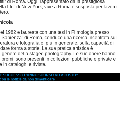
ffiti” di Roma. Oggi, rappresentato dalla prestigiosa
lla Ltd” di New York, vive a Roma e si sposta per lavoro
stero.
nicola
l 1982 e laureata con una tesi in Filmologia presso
La Sapienza” di Roma, conduce una ricerca incentrata sul
teratura e fotografia e, più in generale, sulla capacità di
 dare forma a storie. La sua pratica artistica è
al genere della staged photography. Le sue opere hanno
i premi, sono presenti in collezioni pubbliche e private e
 in cataloghi e riviste.
A È SUCCESSO L’ANNO SCORSO AD AGOSTO?
 con le notizie da non dimenticare