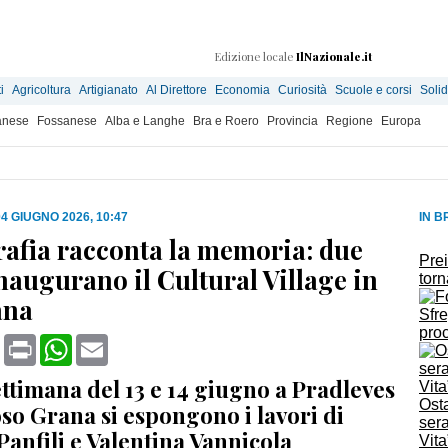
Edizione locale
IlNazionale.it
i
Agricoltura
Artigianato
Al Direttore
Economia
Curiosità
Scuole e corsi
Solid
anese
Fossanese
Alba e Langhe
Bra e Roero
Provincia
Regione
Europa
04 GIUGNO 2026, 10:47
IN B
rafia racconta la memoria: due
Prei
naugurano il Cultural Village in
torn
ana
Sfre
proc
book
X
Print
WhatsApp
Email
ettimana del 13 e 14 giugno a Pradleves
Osta
so Grana si espongono i lavori di
sera
anfili e Valentina Vannicola
Vita