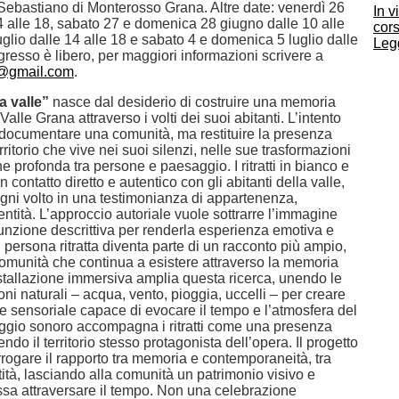
ebastiano di Monterosso Grana. Altre date: venerdì 26
In v
4 alle 18, sabato 27 e domenica 28 giugno dalle 10 alle
cors
uglio dalle 14 alle 18 e sabato 4 e domenica 5 luglio dalle
Legg
ngresso è libero, per maggiori informazioni scrivere a
s@gmail.com
.
la valle”
nasce dal desiderio di costruire una memoria
 Valle Grana attraverso i volti dei suoi abitanti. L’intento
 documentare una comunità, ma restituire la presenza
ritorio che vive nei suoi silenzi, nelle sue trasformazioni
ne profonda tra persone e paesaggio. I ritratti in bianco e
 contatto diretto e autentico con gli abitanti della valle,
gni volto in una testimonianza di appartenenza,
entità. L’approccio autoriale vuole sottrarre l’immagine
funzione descrittiva per renderla esperienza emotiva e
 persona ritratta diventa parte di un racconto più ampio,
comunità che continua a esistere attraverso la memoria
nstallazione immersiva amplia questa ricerca, unendo le
ni naturali – acqua, vento, pioggia, uccelli – per creare
 sensoriale capace di evocare il tempo e l’atmosfera del
aggio sonoro accompagna i ritratti come una presenza
endo il territorio stesso protagonista dell’opera. Il progetto
rrogare il rapporto tra memoria e contemporaneità, tra
tità, lasciando alla comunità un patrimonio visivo e
a attraversare il tempo. Non una celebrazione