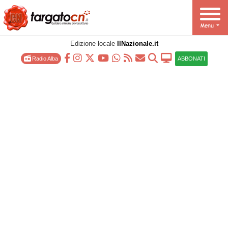
Edizione locale
IlNazionale.it
Radio Alba
ABBONATI