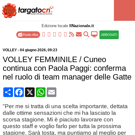
Edizione locale
IlNazionale.it
Radio Alba
ABBONATI
VOLLEY
-
04 giugno 2026
, 09:23
VOLLEY FEMMINILE / Cuneo
continua con Paola Paggi: conferma
nel ruolo di team manager delle Gatte
Condividi
Facebook
X
WhatsApp
Email
"Per me si tratta di una scelta importante, dettata
dalle ottime sensazioni che mi ha lasciato la
scorsa stagione. Mi è piaciuto lavorare con
questo staff e voglio farlo per tutta la prossima
stagione. Sarà tosta, ma puntiamo al meglio per