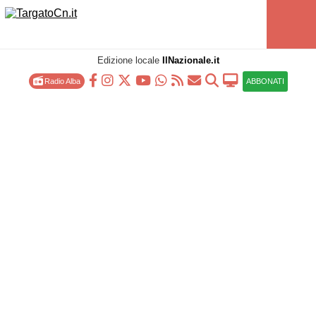
Edizione locale
IlNazionale.it
Radio Alba
ABBONATI