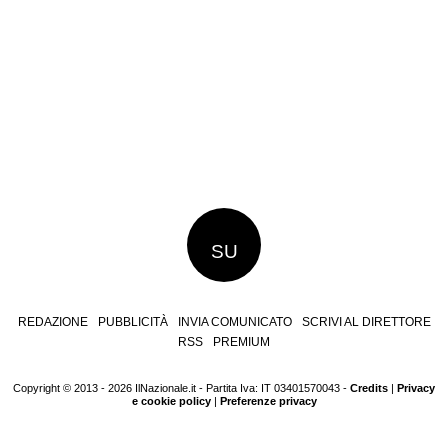
SU
REDAZIONE
PUBBLICITÀ
INVIA COMUNICATO
SCRIVI AL DIRETTORE
RSS
PREMIUM
Copyright © 2013 - 2026 IlNazionale.it - Partita Iva: IT 03401570043 -
Credits
|
Privacy
e cookie policy
|
Preferenze privacy