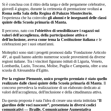
Si è conclusa con il ritiro della targa e delle pergamene celebrative,
giovedì 4 giugno, durante la cerimonia di premiazione svoltasi
a
Roma nella Sala della Regina di Palazzo Montecitorio
,
l'esperienza che ha coinvolto
gli alunni e le insegnanti delle classi
quinte della Scuola primaria di Manta.
Il percorso, nato con
l'obiettivo di sensibilizzare i ragazzi sui
valori dell'accoglienza, della partecipazione attiva e
dell'inclusione, aveva come tema la Costituzione italiana
e le
celebrazioni per i suoi ottant'anni.
Molteplici sono stati i progetti promossi dalla ‘Fondazione Articolo
49’, ai quali hanno aderito numerose scuole provenienti da diverse
regioni italiane. Tra i vincitori figurano istituti di Liguria, Veneto,
Lombardia, Lazio, Toscana, Molise, Puglia e Campania, oltre a una
scuola di Alessandria d'Egitto.
Per la regione Piemonte, unico progetto premiato è stato quello
realizzato dalle classi quinte della Scuola primaria di Manta
. Il
concorso prevedeva la realizzazione di un elaborato dedicato ai
valori dell'accoglienza, dell'inclusione e della cittadinanza attiva.
Da questa proposta è nata l'idea di creare una storia intitolata “
Il
giardino delle voci nascoste”, presentata in diversi codici
comunicativi — Braille, Comunicazione Aumentativa