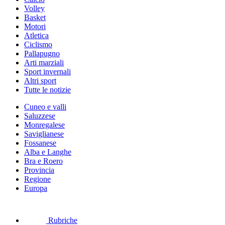
Volley
Basket
Motori
Atletica
Ciclismo
Pallapugno
Arti marziali
Sport invernali
Altri sport
Tutte le notizie
Cuneo e valli
Saluzzese
Monregalese
Saviglianese
Fossanese
Alba e Langhe
Bra e Roero
Provincia
Regione
Europa
Rubriche