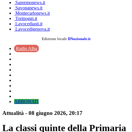
Sanremonews.it
Savonanews.it
Montecarlonews.it
Torinoggi.it
Lavocediasti.it
Lavocedigenova.it
Edizione locale
IlNazionale.it
Radio Alba
ABBONATI
Attualità
-
08 giugno 2026
, 20:17
La classi quinte della Primaria