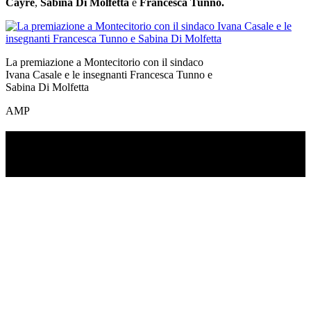
Cayre
,
Sabina Di Molfetta
e
Francesca Tunno.
La premiazione a Montecitorio con il sindaco
Ivana Casale e le insegnanti Francesca Tunno e
Sabina Di Molfetta
AMP
TI RICORDI COSA È SUCCESSO L’ANNO
SCORSO AD AGOSTO?
Ascolta il podcast con le notizie da non dimenticare