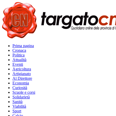
Prima pagina
Cronaca
Politica
Attualità
Eventi
Agricoltura
Artigianato
Al Direttore
Economia
Curiosità
Scuole e corsi
Solidarietà
Sanità
Viabilità
Sport
Calcio