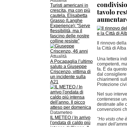
Attualità
condivisio
Turisti americani in
tavolo res
crescita, ma con più
cautela. Elisabetta
aumentare 
Grasso (Langhe
Experience): “Serve
flessibilità, ma il
fascino delle nostre
colline resiste”
Il rinnovo dell
la Città di Alba
Attualità
Una lettera indi
A Pocapaglia l’ultimo
competenti, ma 
saluto a Giuseppe
fa. È da quest
Criscenzo, vittima di
dal consigliere 
un incidente sulla
chiarimenti sul
A21
Protezione civil
Nel suo interv
contenesse una
destinate alle 
convenzioni che
Datameteo
IL METEO / In arrivo
"Ho visto che è
l'ondata di caldo più
mani dell'ammi