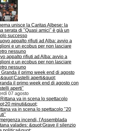
inema unisce la Caritas Albese: la
a serata di "Quasi amici" è già un
colo successo
o appalto rifiuti ad Alba: avvio a
lioni e un ecobus per non lasciare
ietro nessuno
Granda il primo week end di agosto con
telli aperti"
erdì 07 agosto
ttana va in scena lo spettacolo "20
ti"