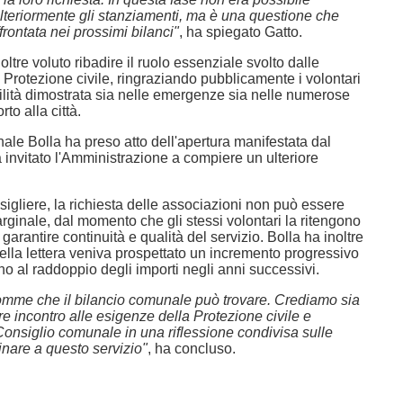
lteriormente gli stanziamenti, ma è una questione che
frontata nei prossimi bilanci"
, ha spiegato Gatto.
oltre voluto ribadire il ruolo essenziale svolto dalle
 Protezione civile, ringraziando pubblicamente i volontari
bilità dimostrata sia nelle emergenze sia nelle numerose
rto alla città.
inale Bolla ha preso atto dell'apertura manifestata dal
 invitato l'Amministrazione a compiere un ulteriore
igliere, la richiesta delle associazioni non può essere
ginale, dal momento che gli stessi volontari la ritengono
garantire continuità e qualità del servizio. Bolla ha inoltre
ella lettera veniva prospettato un incremento progressivo
fino al raddoppio degli importi negli anni successivi.
omme che il bilancio comunale può trovare. Crediamo sia
e incontro alle esigenze della Protezione civile e
Consiglio comunale in una riflessione condivisa sulle
inare a questo servizio"
, ha concluso.