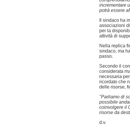
incrementare u
potrà essere af
Il sindaco ha in
associazioni di
per la disponi
attività di suppo
Nella replica f
sindaco, ma ha
passo.
Secondo il cons
considerata mar
necessaria per 
ricordato che n
delle risorse, 
"Parliamo di s
possibile andar
coinvolgere il 
risorse da dest
d.v.