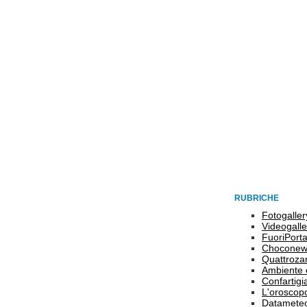
RUBRICHE
Fotogaller
Videogalle
FuoriPort
Choconew
Quattroz
Ambiente 
Confartigi
L'oroscop
Datamete