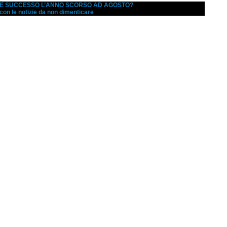
A È SUCCESSO L’ANNO SCORSO AD AGOSTO?
 con le notizie da non dimenticare