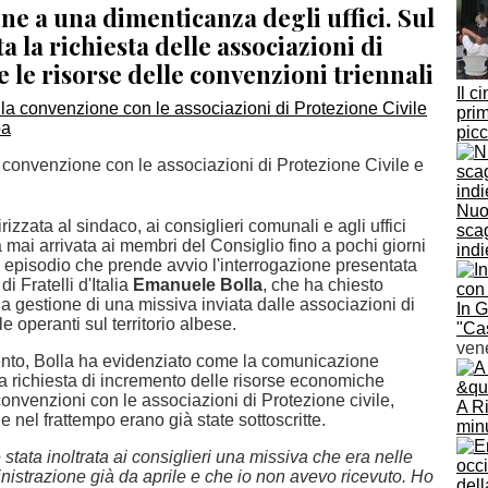
ne a una dimenticanza degli uffici. Sul
ta la richiesta delle associazioni di
le risorse delle convenzioni triennali
Il c
prim
pic
a convenzione con le associazioni di Protezione Civile e
Nuov
rizzata al sindaco, ai consiglieri comunali e agli uffici
scag
mai arrivata ai membri del Consiglio fino a pochi giorni
ind
o episodio che prende avvio l'interrogazione presentata
di Fratelli d'Italia
Emanuele Bolla
, che ha chiesto
la gestione di una missiva inviata dalle associazioni di
In 
e operanti sul territorio albese.
"Cas
ven
ento, Bolla ha evidenziato come la comunicazione
 richiesta di incremento delle risorse economiche
convenzioni con le associazioni di Protezione civile,
A Ri
 nel frattempo erano già state sottoscritte.
minu
 stata inoltrata ai consiglieri una missiva che era nelle
nistrazione già da aprile e che io non avevo ricevuto. Ho