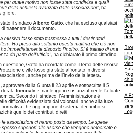
re per quale motivo non fosse stata condivisa e quali
Eme
nuti della richiesta avanzata dalle associazioni"
, ha
occi
igliere.
poli
stato il sindaco
Alberto Gatto
, che ha escluso qualsiasi
a di trattenere il documento.
Torn
dell
 missiva fosse stata trasmessa a tutti i destinatari
lettera. Ho preso atto soltanto questa mattina che ciò non
Bron
ho immediatamente disposto l'inoltro. Si è trattato di una
con 
za da parte dell'ufficio"
, ha dichiarato il primo cittadino.
a questione, Gatto ha ricordato come il tema delle risorse
Salv
rotezione civile fosse già stato affrontato in diversi
Rogg
 associazioni, anche prima dell'invio della lettera.
chie
anti
 approvate dalla Giunta il 23 aprile e sottoscritte il 5
 durata
triennale
e mantengono sostanzialmente l'attuale
A Fo
omica. Secondo il sindaco, l'Amministrazione è
Con
le difficoltà evidenziate dai volontari, anche alla luce
sera
e normativa che oggi impone il sistema dei rimborsi
Legg
iché quello dei contributi diretti.
 le associazioni ci hanno posto da tempo. Le spese
 spesso superiori alle risorse che vengono rimborsate e
 loro richiesta. In questa fase non era possibile