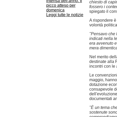
intensa dell'anno. Il
chiesto di capi
picco atteso per
fossero i conte
domenica
spiegato il cons
Leggi tutte le notizie
A rispondere è 
volontà politic
"Pensavo che la
indicati nella 
era avvenuto e 
mera dimentican
Nel merito dell
destinate alla P
incontri con le
Le convenzioni,
maggio, hanno
dotazione econ
consapevole del
dell'evoluzion
documentati anz
"È un tema che
sostenute sono
comprendiamo la