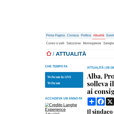
Prima Pagina
Cronaca
Politica
Attualità
Event
Cuneo e valli
Saluzzese
Monregalese
Savigli
/
ATTUALITÀ
CHE TEMPO FA
ATTUALITÀ
|
08 G
Alba, Pr
Webcam in LIVE
solleva i
Webcam
ai consig
ACCADEVA UN ANNO FA
Condividi
Face
Il sindaco