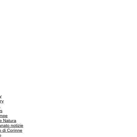
y
ry
a
s
ampe
e Natura
anato notizie
o di Corinne
o