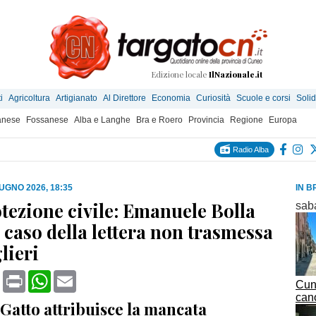
Edizione locale
IlNazionale.it
i
Agricoltura
Artigianato
Al Direttore
Economia
Curiosità
Scuole e corsi
Solid
anese
Fossanese
Alba e Langhe
Bra e Roero
Provincia
Regione
Europa
Radio Alba
IUGNO 2026, 18:35
IN B
otezione civile: Emanuele Bolla
sab
l caso della lettera non trasmessa
lieri
book
X
Print
WhatsApp
Email
Cune
cano
 Gatto attribuisce la mancata