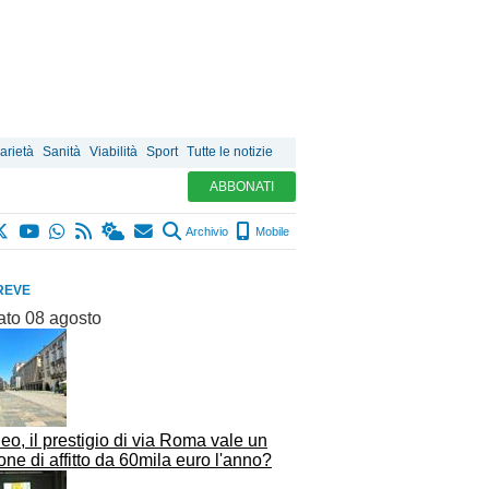
arietà
Sanità
Viabilità
Sport
Tutte le notizie
ABBONATI
Archivio
Mobile
REVE
ato 08 agosto
o, il prestigio di via Roma vale un
ne di affitto da 60mila euro l'anno?