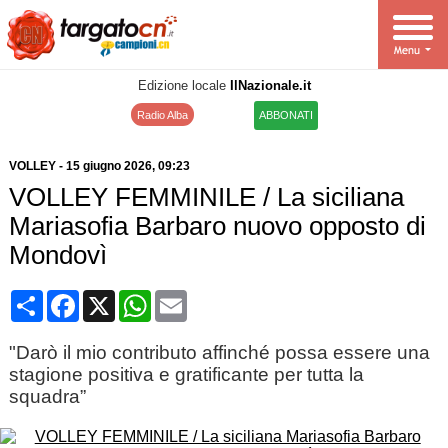
Edizione locale
IlNazionale.it
Radio Alba
ABBONATI
VOLLEY
-
15 giugno 2026
, 09:23
VOLLEY FEMMINILE / La siciliana
Mariasofia Barbaro nuovo opposto di
Mondovì
Condividi
Facebook
X
WhatsApp
Email
"Darò il mio contributo affinché possa essere una
stagione positiva e gratificante per tutta la
squadra”