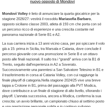
Mondovì Volley
è lieto di annunciare la quarta giocatrice per la
stagione 2026/27: vestirà il rossoblu
Mariasofia Barbaro
,
opposto siciliano classe 2003, atleta di 193 cm che porta con sé
un percorso ricco di esperienze e una crescita costante nel
panorama nazionale di Serie B1 e A2.
La sua carriera inizia a 13 anni vicino casa, per poi spiccare il volo
già a 15: prima in Sicilia, tra Marsala e Catania, dove conclude il
percorso giovanile con una promozione in Serie B e un ottavo
posto alle finali nazionali. Il salto tra i “grandi” arriva con la B1 di
Trento, seguito dall’esperienza in A2 a Soverato.
Successivamente una parentesi a San Salvatore Telesino in B1 e
il trasferimento in corsa al Catania Volley, con cui raggiunge la
finale playoff di categoria.Nella stagione 2024/25 vive una breve
tappa a Crotone in B1, prima del passaggio alla PVT Modica,
dove contribuisce a un finale di stagione di alto livello, sfiorando i
playoff. L’annata successiva, ancora a Modica, conferma la sua
crescita: un avvio brillante, un campionato chiuso al settimo posto
e una prestazione personale solida e in continuo sviluppo.