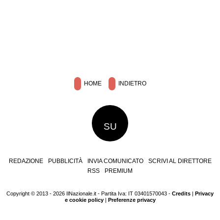
HOME
INDIETRO
SU
REDAZIONE
PUBBLICITÀ
INVIA COMUNICATO
SCRIVI AL DIRETTORE
RSS
PREMIUM
Copyright © 2013 - 2026 IlNazionale.it - Partita Iva: IT 03401570043 -
Credits
|
Privacy
e cookie policy
|
Preferenze privacy