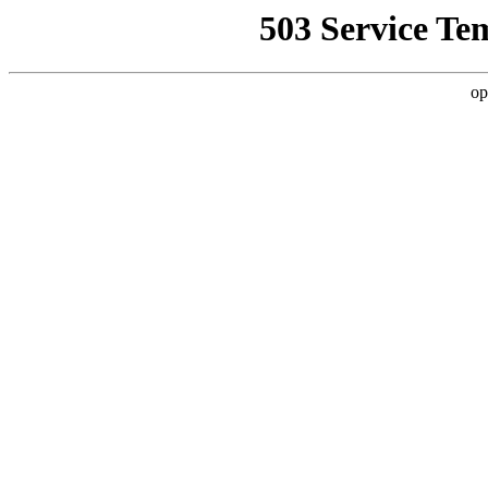
503 Service Te
op