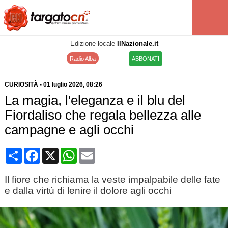
Edizione locale
IlNazionale.it
Radio Alba
ABBONATI
CURIOSITÀ
-
01 luglio 2026
, 08:26
La magia, l'eleganza e il blu del
Fiordaliso che regala bellezza alle
campagne e agli occhi
Condividi
Facebook
X
WhatsApp
Email
Il fiore che richiama la veste impalpabile delle fate
e dalla virtù di lenire il dolore agli occhi