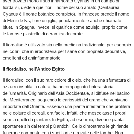
aver trovato morto il suo innamorato Cyanus in un campo di
fiordalisi, diede a quei fiori il nome del suo amato (Centaurea
Cyanus è il nome botanico completo). In francese prende il nome
di Fleur de lys, fiore di giglio; popolarmente è anche chiamato
bluet. In Spagna, invece, si qualifica come azulejo, proprio come
le famose piastrelle di ceramica decorate.
Il fiordaliso è utilizzato sia nella medicina tradizionale, per esempio
nei colliri, che in erboristeria per tisane con proprietà depurative,
emollienti ed antinfiammatorie.
Il fiordaliso, nell'Antico Egitto
Il fiordaliso, con il suo raro colore di cielo, che ha una sfumatura di
azzurro insolita in natura, ha accompagnato l'intera storia
dell'umanità. Originario dell'Asia Occidentale, si diffuse nel bacino
del Mediterraneo, seguendo le cariossidi del grano che venivano
importate dall'Oriente. Essendo una pianta infestante che prolifera
nelle colture di cereali, era facile, infatti, che mescolasse i propri
semi a quelli da piantare. In Egitto, ad esempio, divenne pianta
spontanea sin dai tempi più antichi. Ce lo dimostrano le ghirlande
funerarie composte con i suoi fiori e ritrovate nelle tombe. Non