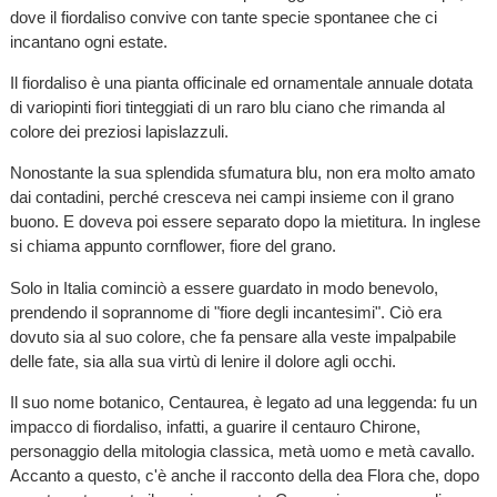
dove il fiordaliso convive con tante specie spontanee che ci
incantano ogni estate.
Il fiordaliso è una pianta officinale ed ornamentale annuale dotata
di variopinti fiori tinteggiati di un raro blu ciano che rimanda al
colore dei preziosi lapislazzuli.
Nonostante la sua splendida sfumatura blu, non era molto amato
dai contadini, perché cresceva nei campi insieme con il grano
buono. E doveva poi essere separato dopo la mietitura. In inglese
si chiama appunto cornflower, fiore del grano.
Solo in Italia cominciò a essere guardato in modo benevolo,
prendendo il soprannome di "fiore degli incantesimi". Ciò era
dovuto sia al suo colore, che fa pensare alla veste impalpabile
delle fate, sia alla sua virtù di lenire il dolore agli occhi.
Il suo nome botanico, Centaurea, è legato ad una leggenda: fu un
impacco di fiordaliso, infatti, a guarire il centauro Chirone,
personaggio della mitologia classica, metà uomo e metà cavallo.
Accanto a questo, c'è anche il racconto della dea Flora che, dopo