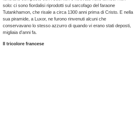
solo: ci sono fiordalisi riprodotti sul sarcofago del faraone
Tutankhamon, che risale a circa 1300 anni prima di Cristo. E nella
sua piramide, a Luxor, ne furono rinvenuti alcuni che
conservavano lo stesso azzurro di quando vi erano stati deposti,
migliaia d'anni fa.
Il tricolore francese
Dopo la Rivoluzione Francese, fu scelto insieme con il rosolaccio
e con la margherita come emblema della Francia repubblicana.
Tali fiori, infatti, riproducono il blu, il bianco e il rosso della bandiera
tricolore. È anche un simbolo di rimembranza, in ricordo dei
soldati francesi che, appena diciottenni, furono chiamati a
combattere la Prima Guerra Mondiale nel 1917. Questi ragazzi
furono detti "fiordalisi", perché erano giovanissimi e perché furono
massacrati a migliaia, simili a fiori falciati in un campo di grano.
Quale rimedio oftalmico, in Francia, dove era noto come bleuet,
prese nei secoli successivi pure il nome di casse-lunettes.
Curando gli occhi, infatti, rendeva inutili gli occhiali. Fu molto in
voga nel XVII e XVIII secolo, quando divenne uno dei fiori più