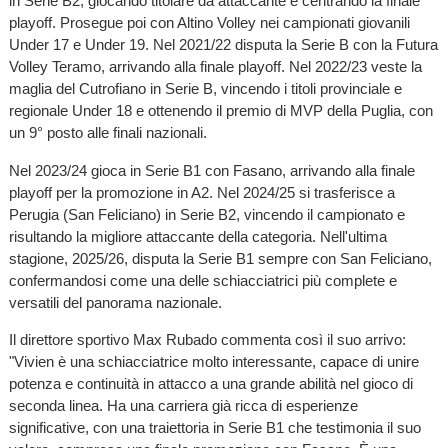
in Serie B2, giocando titolare da attaccante e centrando la finale
playoff. Prosegue poi con Altino Volley nei campionati giovanili
Under 17 e Under 19. Nel 2021/22 disputa la Serie B con la Futura
Volley Teramo, arrivando alla finale playoff. Nel 2022/23 veste la
maglia del Cutrofiano in Serie B, vincendo i titoli provinciale e
regionale Under 18 e ottenendo il premio di MVP della Puglia, con
un 9° posto alle finali nazionali.
Nel 2023/24 gioca in Serie B1 con Fasano, arrivando alla finale
playoff per la promozione in A2. Nel 2024/25 si trasferisce a
Perugia (San Feliciano) in Serie B2, vincendo il campionato e
risultando la migliore attaccante della categoria. Nell'ultima
stagione, 2025/26, disputa la Serie B1 sempre con San Feliciano,
confermandosi come una delle schiacciatrici più complete e
versatili del panorama nazionale.
Il direttore sportivo Max Rubado commenta così il suo arrivo:
"Vivien è una schiacciatrice molto interessante, capace di unire
potenza e continuità in attacco a una grande abilità nel gioco di
seconda linea. Ha una carriera già ricca di esperienze
significative, con una traiettoria in Serie B1 che testimonia il suo