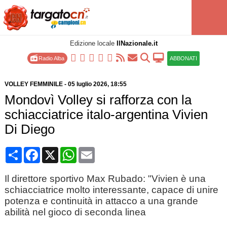
Edizione locale
IlNazionale.it
Radio Alba
ABBONATI
VOLLEY FEMMINILE
-
05 luglio 2026
, 18:55
Mondovì Volley si rafforza con la
schiacciatrice italo-argentina Vivien
Di Diego
Condividi
Facebook
X
WhatsApp
Email
Il direttore sportivo Max Rubado: "Vivien è una
schiacciatrice molto interessante, capace di unire
potenza e continuità in attacco a una grande
abilità nel gioco di seconda linea