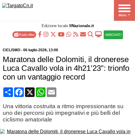
Edizione locale
IlNazionale.it
Radio Alba
ABBONATI
CICLISMO
-
06 luglio 2026
, 13:06
Maratona delle Dolomiti, il dronerese
Luca Cavallo vola in 4h21’23”: trionfo
con un vantaggio record
Condividi
Facebook
X
WhatsApp
Email
Una vittoria costruita a ritmo impressionante su
uno dei percorsi più impegnativi e più belli del
ciclismo amatoriale