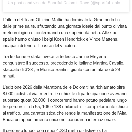
Un post condiviso da Sportful Dolomiti Race (@sportful_dolomiti_race)
L’atleta del Team Officine Mattio ha dominato la Granfondo fin
dalle prime salite, sfruttando una giornata ideale dal punto di vista
meteorologico e confermando una superiorità netta. Alle sue
spalle hanno chiuso i belgi Koen Hendrickx e Vince Mattens,
incapaci di tenere il passo del vincitore.
Tra le donne è stata invece la tedesca Janine Meyer a
conquistare il successo, precedendo le italiane Martina Cavallo,
staccata di 3’23”, e Monica Santini, giunta con un ritardo di 29
minuti.
L’edizione 2026 della Maratona delle Dolomiti ha richiamato oltre
8.000 ciclisti al via, mentre le richieste di partecipazione avevano
superato quota 32.000. I concorrenti hanno potuto pedalare lungo
tre percorsi – da 55, 106 e 138 chilometri – completamente chiusi
al traffico, una caratteristica che rende la manifestazione dell’Alta
Badia un appuntamento unico nel panorama internazionale.
Il percorso lungo, con i suoi 4.230 metri di dislivello, ha