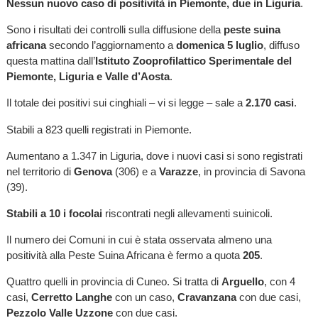
Nessun nuovo caso di positività in Piemonte, due in Liguria
.
Sono i risultati dei controlli sulla diffusione della
peste suina
africana
secondo l’aggiornamento a
domenica 5 luglio
, diffuso
questa mattina dall’
Istituto Zooprofilattico Sperimentale del
Piemonte, Liguria e Valle d’Aosta
.
Il totale dei positivi sui cinghiali – vi si legge – sale a
2.170 casi
.
Stabili a 823 quelli registrati in Piemonte.
Aumentano a 1.347 in Liguria, dove i nuovi casi si sono registrati
nel territorio di
Genova
(306) e a
Varazze
, in provincia di Savona
(39).
Stabili a 10 i focolai
riscontrati negli allevamenti suinicoli.
Il numero dei Comuni in cui è stata osservata almeno una
positività alla Peste Suina Africana è fermo a quota
205
.
Quattro quelli in provincia di Cuneo. Si tratta di
Arguello
, con 4
casi,
Cerretto Langhe
con un caso,
Cravanzana
con due casi,
Pezzolo Valle Uzzone
con due casi.