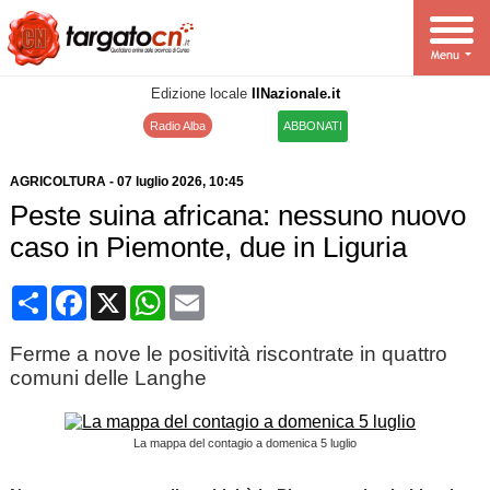
Edizione locale
IlNazionale.it
Radio Alba
ABBONATI
AGRICOLTURA
-
07 luglio 2026
, 10:45
Peste suina africana: nessuno nuovo
caso in Piemonte, due in Liguria
Condividi
Facebook
X
WhatsApp
Email
Ferme a nove le positività riscontrate in quattro
comuni delle Langhe
La mappa del contagio a domenica 5 luglio