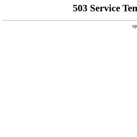
503 Service Te
op