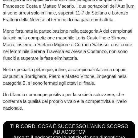
Francesco Costa e Matteo Macario. I due portacolori dell’Auxilium
si sono arresi solo in finale, superati 11-7 da Stefano e Lorenzo
Frattoni della Novese al termine di una gara combattuta.
Meno fortunata la partecipazione nella categoria A dei campionati
italiani: nella competizione maschile Loris Castellino e Simone
Mana, insieme a Stefano Migliore e Corrado Salusso, così come
nel femminile Serena Traversa ed Alessia Costanzo, non sono
riusciti a superare la fase eliminatoria.
Nella specialità pétanque, infine, ai campionati italiani a coppie
disputati a Bordighera, Pietro e Matteo Vittone, impegnati nella
categoria B, si sono fermati agli ottavi di finale.
Un bilancio comunque positivo per la società saluzzese, che
conferma la qualità del proprio vivaio e la competitività a livello
nazionale.
TI RICORDI COSA È SUCCESSO L’ANNO SCORSO
AD AGOSTO?
Ascolta il podcast con le notizie da non dimenticare