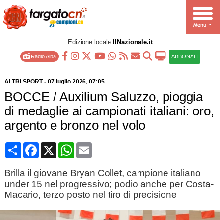
Edizione locale
IlNazionale.it
Radio Alba
ABBONATI
ALTRI SPORT
-
07 luglio 2026
, 07:05
BOCCE / Auxilium Saluzzo, pioggia
di medaglie ai campionati italiani: oro,
argento e bronzo nel volo
Condividi
Facebook
X
WhatsApp
Email
Brilla il giovane Bryan Collet, campione italiano
under 15 nel progressivo; podio anche per Costa-
Macario, terzo posto nel tiro di precisione