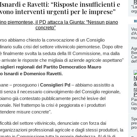
Isnardi e Ravetti: “Risposte insufficienti e
"La
rvono interventi urgenti per le imprese”
or
m
Ve
d'A
mun
orso abbiamo chiesto la convocazione di un Consiglio
inario sulla crisi del settore vitivinicolo piemontese. Dopo oltre
Agr
Ber
 è finalmente svolta la seduta della III Commissione, ma dalla
Cav
arrivate le risposte che migliaia di aziende agricole aspettano"
def
siglieri regionali del Partito Democratico Mauro
io Isnardi e Domenico Ravetti.
imane – proseguono i
Consiglieri Pd
– abbiamo assistito a
ti senza il necessario coinvolgimento del Consiglio regionale,
biamo già contestato pubblicamente perché lesive del
Pao
Giu
ionale. Nel frattempo la crisi è peggiorata e i produttori
rap
ttendere misure concrete".
Spo
fficoltà del settore vitivinicolo, denunciate con forza dai
pre
pro
rganizzazioni professionali agricole e dagli stessi produttori, la
mato in Commissione tutta la propria debolezza. Al di là di