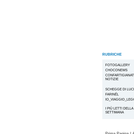
RUBRICHE
FOTOGALLERY
CHOCONEWS
CONFARTIGIANA
NOTIZIE
SCHEGGE DI LUC
FARINÉL
IO_VIAGGIO_LE
I PIÙ LETTI DELLA
SETTIMANA
Prima Pagina
|