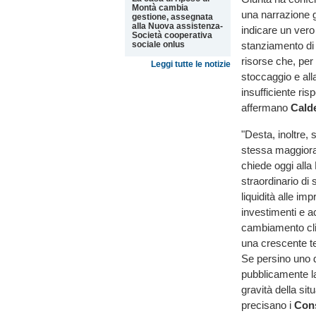
Montà cambia
una narrazione g
gestione, assegnata
alla Nuova assistenza-
indicare un vero
Società cooperativa
sociale onlus
stanziamento di c
risorse che, pe
Leggi tutte le notizie
stoccaggio e alla
insufficiente ris
affermano
Calde
"Desta, inoltre, 
stessa maggiora
chiede oggi alla
straordinario di 
liquidità alle im
investimenti e a
cambiamento cli
una crescente te
Se persino uno de
pubblicamente la
gravità della sit
precisano i
Cons