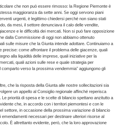
rticolare che non può essere rimosso: la Regione Piemonte è
 stessa maggioranza da sette anni. Se oggi servono piani
terventi urgenti, è legittimo chiedersi perché non siano stati
o, da mesi, il settore denunciava il calo delle vendite,
giacenze e le difficoltà dei mercati. Non si può fare opposizione
che dalla Commissione di oggi non abbiamo ottenuto
uali sulle misure che la Giunta intende adottare. Continuiamo a
e precise: come affrontare il problema delle giacenze, quali
egno alla liquidità delle imprese, quali iniziative per la
ercati, quali azioni sulle rese e quale strategia per
 comparto verso la prossima vendemmia" aggiungono gli
ltre, che la risposta della Giunta alle nostre sollecitazioni sia
ivolgere un appello al Consiglio regionale affinché reperisca
 Le priorità di spesa e le scelte di bilancio spettano anzitutto a
vidente che, in accordo con i territori piemontesi e con le
el settore, in occasione della prossima variazione di bilancio
 emendamenti necessari per destinare ulteriori risorse al
icolo. È altrettanto evidente, però, che la loro approvazione