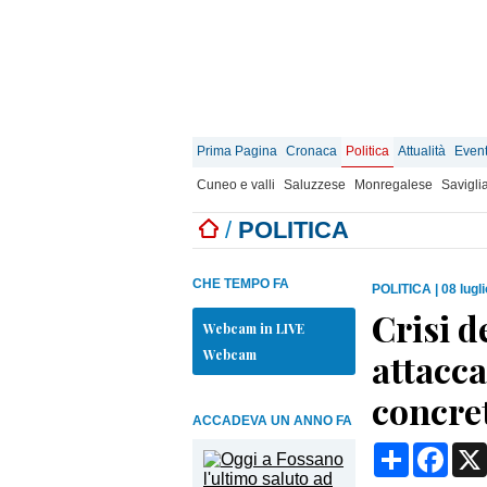
Prima Pagina
Cronaca
Politica
Attualità
Event
Cuneo e valli
Saluzzese
Monregalese
Savigli
/
POLITICA
CHE TEMPO FA
POLITICA
|
08 lugl
Crisi d
Webcam in LIVE
Webcam
attacca
concre
ACCADEVA UN ANNO FA
Condividi
Face