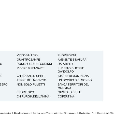
VIDEOGALLERY
FUORIPORTA
QUATTROZAMPE
AMBIENTE E NATURA
TO
L'OROSCOPO DI CORINNE
DATAMETEO
RIDERE & PENSARE
IL PUNTO DI BEPPE
GANDOLFO
E
CHIEDO ALLO CHEF
STORIE DI MONTAGNA
TERRE DEL MONVISO
UN OCCHIO SUL MONDO
GGERO
NON SOLO FUMETTI
BANCA TERRITORI DEL
MONVISO
FUORI EXPO
GUSTO E GUSTI
CHIRURGIA DELL'ANIMA
COPERTINA
Archivio
|
Redazione
|
Invia un Comunicato Stampa
|
Pubblicità
|
Scrivi al Dir