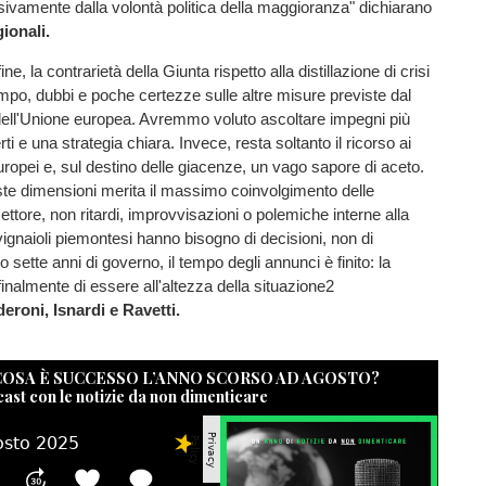
ivamente dalla volontà politica della maggioranza" dichiarano
gionali.
ne, la contrarietà della Giunta rispetto alla distillazione di crisi
empo, dubbi e poche certezze sulle altre misure previste dal
dell'Unione europea. Avremmo voluto ascoltare impegni più
rti e una strategia chiara. Invece, resta soltanto il ricorso ai
uropei e, sul destino delle giacenze, un vago sapore di aceto.
ste dimensioni merita il massimo coinvolgimento delle
 settore, non ritardi, improvvisazioni o polemiche interne alla
ignaioli piemontesi hanno bisogno di decisioni, non di
sette anni di governo, il tempo degli annunci è finito: la
finalmente di essere all'altezza della situazione2
eroni, Isnardi e Ravetti.
 COSA È SUCCESSO L’ANNO SCORSO AD AGOSTO?
cast con le notizie da non dimenticare