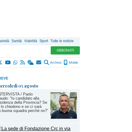
arietà
Sanità
Viabilità
Sport
Tutte le notizie
ABBONATI
Archivio
Mobile
REVE
ercoledì 05 agosto
INTERVISTA / Paolo
audo: “Io candidato alla
sidenza della Provincia? Se
lo chiedono e se ci sarà
 buona squadra perché no?”