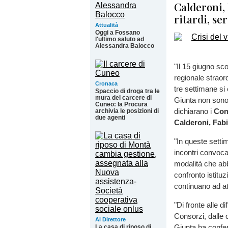
Calderoni, 
ritardi, se
Attualità
Oggi a Fossano
l'ultimo saluto ad
Alessandra Balocco
"Il 15 giugno sc
regionale straord
Cronaca
tre settimane si
Spaccio di droga tra le
mura del carcere di
Giunta non sono 
Cuneo: la Procura
dichiarano i
Con
archivia le posizioni di
due agenti
Calderoni, Fab
"In queste sett
incontri convoca
modalità che ab
confronto istituz
continuano ad a
"Di fronte alle di
Consorzi, dalle o
Al Direttore
Giunta ha confer
La casa di riposo di