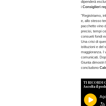
dipenderà esclus
i
Consiglieri re
"Registriamo, infi
e, allo stesso t
pacchetto vino 
precisi, tempi ce
consueti fondi e
Una crisi di que
istituzioni e del
maggioranza. I v
comunicati. Dopo 
Giunta dimostri 
concludono
Cald
TI RICORDI
Ascolta il pod