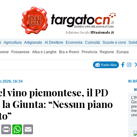
Edizione locale
IlNazionale.it
i
Agricoltura
Artigianato
Al Direttore
Economia
Curiosità
Scuole e corsi
Solid
anese
Fossanese
Alba e Langhe
Bra e Roero
Provincia
Regione
Europa
Radio Alba
io 2026, 16:34
IN B
el vino piemontese, il PD
m
L'
 la Giunta: “Nessun piano
Gir
pre
me 
to”
una
book
X
Print
WhatsApp
Email