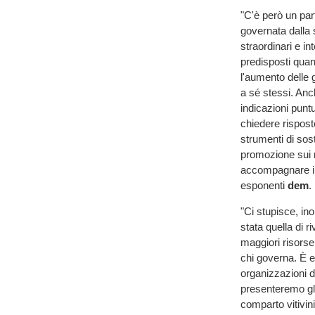
"C'è però un pa
governata dalla
straordinari e in
predisposti quand
l'aumento delle 
a sé stessi. An
indicazioni punt
chiedere rispost
strumenti di sost
promozione sui m
accompagnare il
esponenti
dem
.
"Ci stupisce, ino
stata quella di r
maggiori risorse.
chi governa. È e
organizzazioni d
presenteremo gli
comparto vitivin