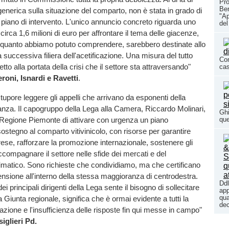
Pro
Ber
enerica sulla situazione del comparto, non è stata in grado di
"Ap
 piano di intervento. L'unico annuncio concreto riguarda uno
del
irca 1,6 milioni di euro per affrontare il tema delle giacenze,
r quanto abbiamo potuto comprendere, sarebbero destinate allo
 successiva filiera dell'acetificazione. Una misura del tutto
Com
petto alla portata della crisi che il settore sta attraversando"
cas
roni, Isnardi e Ravetti
.
stupore leggere gli appelli che arrivano da esponenti della
nza. Il capogruppo della Lega alla Camera, Riccardo Molinari,
Ghi
 Regione Piemonte di attivare con urgenza un piano
que
sostegno al comparto vitivinicolo, con risorse per garantire
prese, rafforzare la promozione internazionale, sostenere gli
ccompagnare il settore nelle sfide dei mercati e del
matico. Sono richieste che condividiamo, ma che certificano
nsione all'interno della stessa maggioranza di centrodestra.
Ddl
i principali dirigenti della Lega sente il bisogno di sollecitare
app
qua
 Giunta regionale, significa che è ormai evidente a tutti la
dec
uazione e l'insufficienza delle risposte fin qui messe in campo"
iglieri Pd.