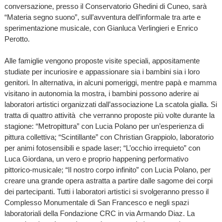
conversazione, presso il Conservatorio Ghedini di Cuneo, sarà
“Materia segno suono”, sull’avventura dell’informale tra arte e
sperimentazione musicale, con Gianluca Verlingieri e Enrico
Perotto.
Alle famiglie vengono proposte visite speciali, appositamente
studiate per incuriosire e appassionare sia i bambini sia i loro
genitori. In alternativa, in alcuni pomeriggi, mentre papà e mamma
visitano in autonomia la mostra, i bambini possono aderire ai
laboratori artistici organizzati dall’associazione La scatola gialla. Si
tratta di quattro attività che verranno proposte più volte durante la
stagione: “Metropittura” con Lucia Polano per un’esperienza di
pittura collettiva; “Scintillante” con Christian Grappiolo, laboratorio
per animi fotosensibili e spade laser; “L’occhio irrequieto” con
Luca Giordana, un vero e proprio happening performativo
pittorico-musicale; “Il nostro corpo infinito” con Lucia Polano, per
creare una grande opera astratta a partire dalle sagome dei corpi
dei partecipanti. Tutti i laboratori artistici si svolgeranno presso il
Complesso Monumentale di San Francesco e negli spazi
laboratoriali della Fondazione CRC in via Armando Diaz. La