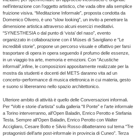
nell’interazione con l’oggetto artistico, che vada oltre alla semplice
fruizione visiva. “Meditazione Informale”, proposta condotta da
Domenico Olivero, è uno “slow looking”, un invito a penetrare la
dimensione artistica attraverso alcuni esercizi meditativi.
“SYNESTHESIA o dal punto di ‘vista’ del naso”, evento
organizzato in collaborazione con il Múses di Savigliano e “Le
incredibili storie”, propone un percorso visuale e olfattivo per farsi
trasportare di opera in opera seguendo il profumo delle essenze,
in un viaggio tra arte, memoria e emozioni. Con “Acustiche
informali”,infine, le composizioni appositamente realizzate per la
mostra da studenti e docenti del METS daranno vita ad un
concerto–performance di musica elettronica in cui materia, gesto
e suono si libereranno nello spazio architettonico.
Ulteriore ambito di attività è quello delle Conversazioni informali.
Per “Volti e storie d’artista” sulla galleria “Il Ponte” e l’arte informale
a Torino interverranno, all’Open Baladin, Enrico Perotto e Stefania
Testa. Sempre all’Open Baladin, Enrico Perotto con Walter
Accigliaro, Cesare Botto e Silvio Rosso dibatteranno sul tema “Tre
protagonisti dell’arte post-informale in provincia di Cuneo”. Terza