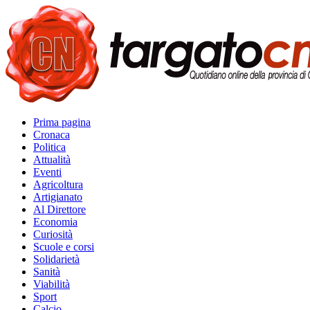
Prima pagina
Cronaca
Politica
Attualità
Eventi
Agricoltura
Artigianato
Al Direttore
Economia
Curiosità
Scuole e corsi
Solidarietà
Sanità
Viabilità
Sport
Calcio