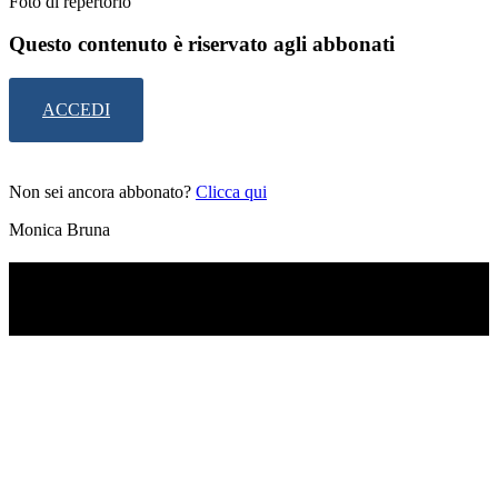
Foto di repertorio
Questo contenuto è riservato agli abbonati
ACCEDI
Non sei ancora abbonato?
Clicca qui
Monica Bruna
TI RICORDI COSA È SUCCESSO L’ANNO
SCORSO AD AGOSTO?
Ascolta il podcast con le notizie da non dimenticare