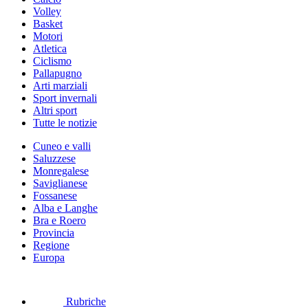
Volley
Basket
Motori
Atletica
Ciclismo
Pallapugno
Arti marziali
Sport invernali
Altri sport
Tutte le notizie
Cuneo e valli
Saluzzese
Monregalese
Saviglianese
Fossanese
Alba e Langhe
Bra e Roero
Provincia
Regione
Europa
Rubriche