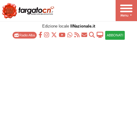
Edizione locale
IlNazionale.it
Radio Alba
ABBONATI