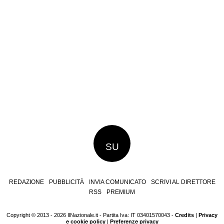
SU
REDAZIONE
PUBBLICITÀ
INVIA COMUNICATO
SCRIVI AL DIRETTORE
RSS
PREMIUM
Copyright © 2013 - 2026 IlNazionale.it - Partita Iva: IT 03401570043 -
Credits
|
Privacy
e cookie policy
|
Preferenze privacy